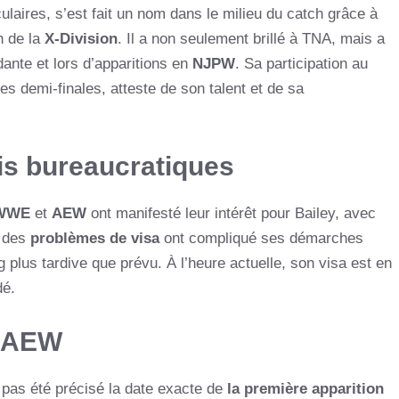
laires, s’est fait un nom dans le milieu du catch grâce à
n de la
X-Division
. Il a non seulement brillé à TNA, mais a
ante et lors d’apparitions en
NJPW
. Sa participation au
t les demi-finales, atteste de son talent et de sa
fis bureaucratiques
WWE
et
AEW
ont manifesté leur intérêt pour Bailey, avec
, des
problèmes de visa
ont compliqué ses démarches
g plus tardive que prévu. À l’heure actuelle, son visa est en
dé.
z AEW
’a pas été précisé la date exacte de
la première apparition