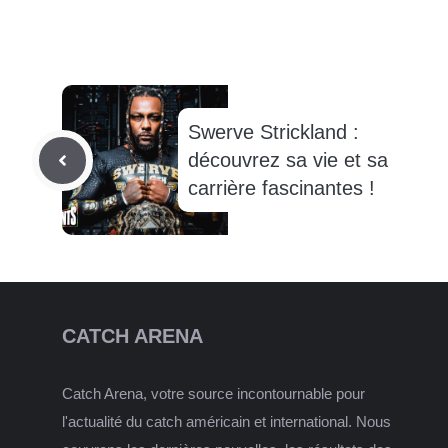
Swerve Strickland :
découvrez sa vie et sa
carrière fascinantes !
CATCH ARENA
Catch Arena, votre source incontournable pour
l'actualité du catch américain et international. Nous