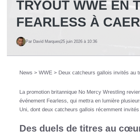
TRYOUT WWE EN T
FEARLESS À CAER
Par David Marques
25 juin 2026 à 10:36
News
>
WWE
>
Deux catcheurs gallois invités au 
La promotion britannique No Mercy Wrestling revien
événement Fearless, qui mettra en lumière plusieu
Uni, dont deux catcheurs gallois récemment invité
Des duels de titres au cœu