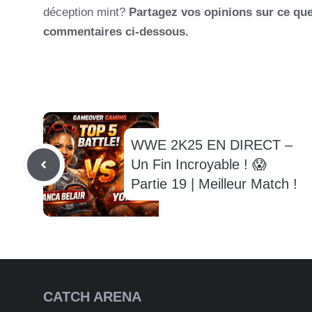
déception mint?
Partagez vos opinions sur ce qu
commentaires ci-dessous.
WWE 2K25 EN DIRECT –
Un Fin Incroyable ! 😱
Partie 19 | Meilleur Match !
CATCH ARENA