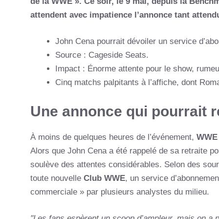
de la WWE ». Ce soir, le 9 mai, depuis la Benchm
attendent avec impatience l’annonce tant atten
John Cena pourrait dévoiler un service d’ab
Source : Cageside Seats.
Impact : Énorme attente pour le show, rumeu
Cinq matchs palpitants à l’affiche, dont Ro
Une annonce qui pourrait r
À moins de quelques heures de l’événement,
WWE 
Alors que John Cena a été rappelé de sa retraite 
soulève des attentes considérables. Selon des sour
toute nouvelle
Club WWE
, un service d’abonnement 
commerciale » par plusieurs analystes du milieu.
"Les fans espèrent un scoop d’ampleur, mais on a p