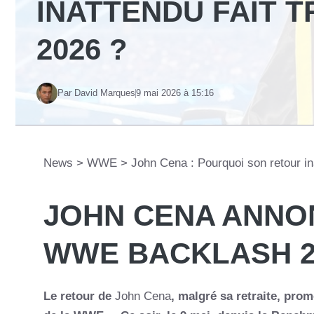
INATTENDU FAIT 
2026 ?
Par David Marques
9 mai 2026 à 15:16
News
>
WWE
>
John Cena : Pourquoi son retour i
JOHN CENA ANNO
WWE BACKLASH 20
Le retour de
John Cena
, malgré sa retraite, pro