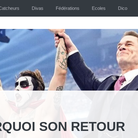
Catcheurs
Divas
Fédérations
Ecoles
Dico
RQUOI SON RETOUR