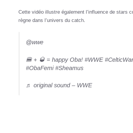
Cette vidéo illustre également l’influence de star
règne dans l’univers du catch.
@wwe
🍔 + 🥃 = happy Oba!
#WWE
#CelticWa
#ObaFemi
#Sheamus
♬ original sound – WWE