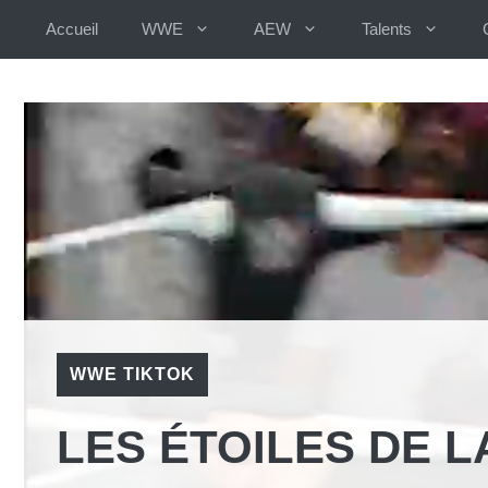
Aller
Accueil
WWE
AEW
Talents
au
contenu
WWE TIKTOK
LES ÉTOILES DE L