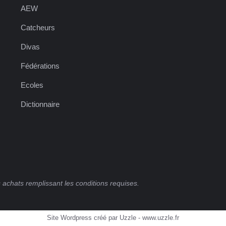
AEW
Catcheurs
Divas
Fédérations
Ecoles
Dictionnaire
 achats remplissant les conditions requises.
Site Wordpress créé par Uzzle - www.uzzle.fr