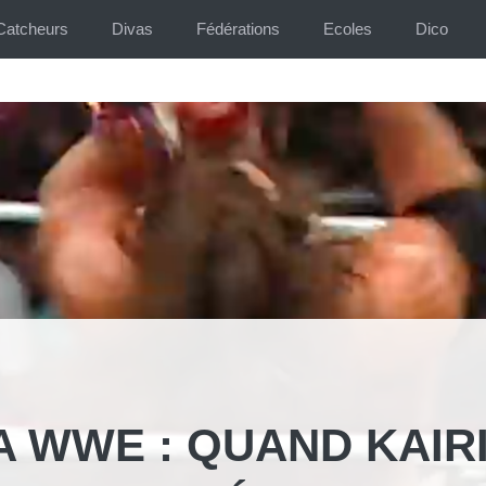
Catcheurs
Divas
Fédérations
Ecoles
Dico
A WWE : QUAND KAIR