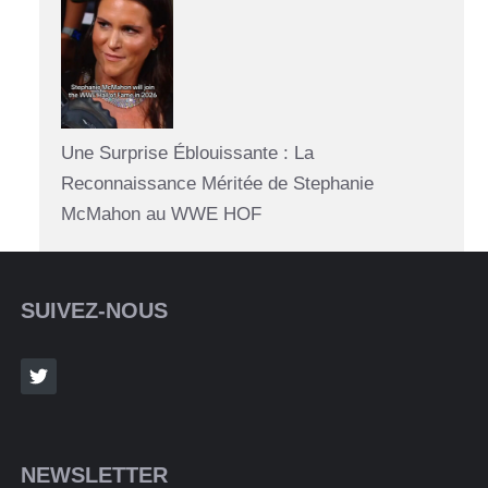
Une Surprise Éblouissante : La
Reconnaissance Méritée de Stephanie
McMahon au WWE HOF
SUIVEZ-NOUS
NEWSLETTER