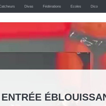
Catcheurs
Divas
Fédérations
Ecoles
Dico
E ENTRÉE ÉBLOUISSA