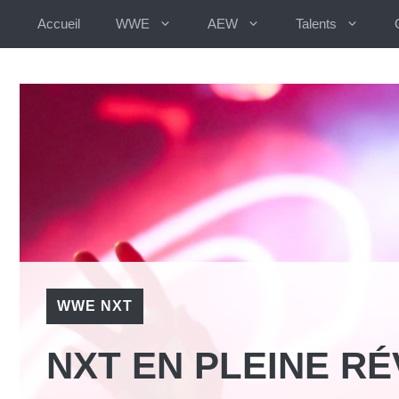
Aller
Accueil
WWE
AEW
Talents
au
contenu
WWE NXT
NXT EN PLEINE RÉ