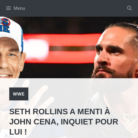
Aller
Menu
au
contenu
WWE
SETH ROLLINS A MENTI À
JOHN CENA, INQUIET POUR
LUI !