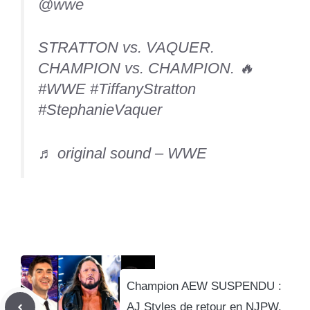
@wwe
STRATTON vs. VAQUER.
CHAMPION vs. CHAMPION. 🔥
#WWE
#TiffanyStratton
#StephanieVaquer
♬ original sound – WWE
Champion AEW SUSPENDU :
AJ Styles de retour en NJPW,