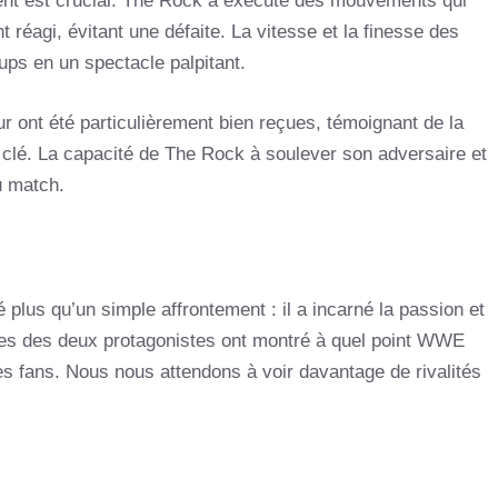
nt est crucial. The Rock a exécuté des mouvements qui
 réagi, évitant une défaite. La vitesse et la finesse des
ps en un spectacle palpitant.
ur ont été particulièrement bien reçues, témoignant de la
 clé. La capacité de The Rock à soulever son adversaire et
u match.
lus qu’un simple affrontement : il a incarné la passion et
tes des deux protagonistes ont montré à quel point WWE
fans. Nous nous attendons à voir davantage de rivalités