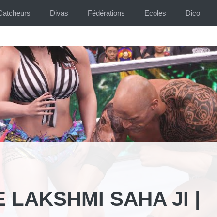
Catcheurs
Divas
Fédérations
Ecoles
Dico
LAKSHMI SAHA JI |