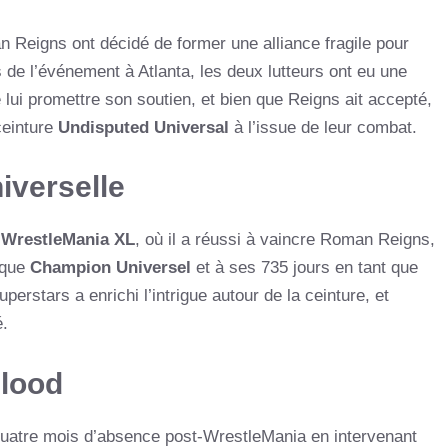
Reigns ont décidé de former une alliance fragile pour
s de l’événement à Atlanta, les deux lutteurs ont eu une
ui promettre son soutien, et bien que Reigns ait accepté,
ceinture
Undisputed Universal
à l’issue de leur combat.
niverselle
s
WrestleMania XL
, où il a réussi à vaincre Roman Reigns,
t que
Champion Universel
et à ses 735 jours en tant que
uperstars a enrichi l’intrigue autour de la ceinture, et
é.
Blood
uatre mois d’absence post-WrestleMania en intervenant