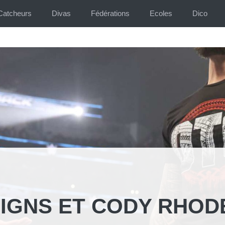
Catcheurs
Divas
Fédérations
Ecoles
Dico
EIGNS ET CODY RHOD