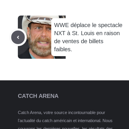
WWE déplace le spectacle
NXT à St. Louis en raison
de ventes de billets
faibles.
CATCH ARENA
Catch Arena, votre source incontournable pour
l'actualité du catch américain et international. Nous
couvrons les dernières nouvelles, les résultats des