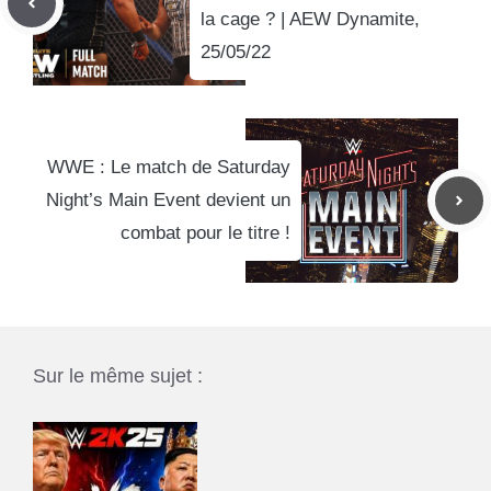
la cage ? | AEW Dynamite,
25/05/22
WWE : Le match de Saturday
Night’s Main Event devient un
combat pour le titre !
Sur le même sujet :