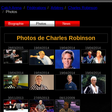
Catch Arena
Fédérations
Arbitres
Charles Robinson
Photos
Biographie
Photos
News
Photos de Charles Robinson
28/03/2015
19/04/2014
19/04/2014
19/04/2014
19/04/2014
19/04/2014
19/04/2014
19/04/2014
30/11/2013
27/05/2013
08/12/2009