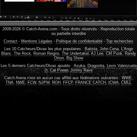
2009-2026 © Catch-Arena.com - Tous droits réservés - Reproduction totale
ou partielle interdite
Contact
-
Mentions Légales
-
Politique de confidentialité
-
Top recherches
Les 10 Catcheurs/Divas les plus populaires :
Batista
,
John Cena
,
L'Ange
Blanc
,
The Rock
,
Roman Reigns
,
The Undertaker
,
AJ Lee
,
CM Punk
,
Randy
Orton
,
Big Show
Les 5 derniers Catcheurs/Divas ajoutés :
Asuka
,
Dragonita
,
Levis Valenzuela
Jr
,
Cat Power
,
Jimmy Rave
Catch Arena n'est en aucun cas affilié aux fédérations suivantes :
WWE
,
TNA
,
NWE
,
FCW
,
NJPW
,
ROH
,
FFCP
,
FRANCE CATCH
,
ICWA
,
CMLL