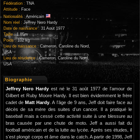
Fédération :
TNA
Attitude :
Face
Nationalité :
Américain
Nom réel :
Jeffrey Nero Hardy
Date de naissance :
31 Aout 1977
Taille :
1.85m
Poids :
102 kg
Lieu de naissance :
Cameron, Caroline du Nord,
USA
Lieu de résidence :
Cameron, Caroline du Nord,
USA
Biographie
Jeffrey Nero Hardy
est né le 31 août 1977 de l'amour de
Gilbert et Ruby Moore Hardy. Il est bien évidemment le frère
cadet de
Matt Hardy
. A l'âge de 9 ans, Jeff doit faire face au
décès de sa mère des suites d'un cancer. Il a pratiqué le
baseball mais a cessé cette activité suite à une blessure au
bras causée par une chute de moto. Jeff a aussi fait du
football américain et de la lutte au lycée. Après ses études, il
s'est plongé corps et âme dans le catch. A partir de 1998, Jeff