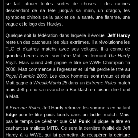
se fait tatouer toutes sortes de choses : des racines
descendant de sa tête jusqu'à sa main, un dragon, les
symboles chinois de la paix et de la santé, une flamme, une
vague et le logo des Hardys.
Quelque soit la fédération dans laquelle il évolue,
Jeff Hardy
reste un des catcheurs les plus extrêmes. Il a révolutionné les
TLC et d'autres matchs avec ses voltiges. Il a connu de
grandes heures avec son frère Matt en formant
The Hardy
Boyz
. Mais quand Jeff gagne le titre de WWE Champion fin
2008, Matt commence à l'agresser et lui fait perdre le titre au
Royal Rumble 2009
. Les deux hommes sont rivaux et ainsi
Matt gagne à
WrestleMania 25
dans un
Extreme Rules
match
mais Jeff prend sa revanche à Backlash en faisant dire I quit
à Matt.
A
Extreme Rules
, Jeff Hardy retrouve les sommets en battant
Edge
pour le titre poids lourds dans un ladder match. Mais
pas le temps de célébrer que
CM Punk
lui pique le titre en
cashant sa mallette MITB. Ce sera la dernière rivalité de Jeff
Hardy à la WWE, qui lui permettra de récupérer la ceinture