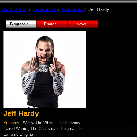
Catch Arena
Fédérations
Catcheurs
Jeff Hardy
Biographie
Photos
News
Jeff Hardy
Surnoms :
Willow The Whisp, The Rainbow-
Haired Warrior, The Charismatic Enigma, The
Extreme Enigma