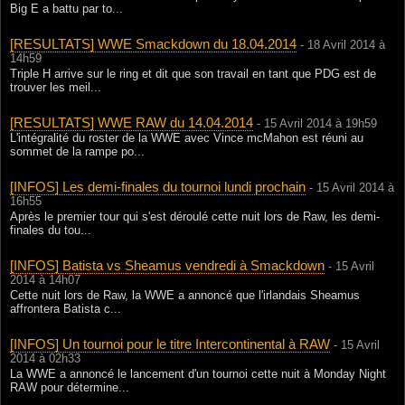
Big E a battu par to...
[RESULTATS] WWE Smackdown du 18.04.2014
- 18 Avril 2014 à
14h59
Triple H arrive sur le ring et dit que son travail en tant que PDG est de
trouver les meil...
[RESULTATS] WWE RAW du 14.04.2014
- 15 Avril 2014 à 19h59
L'intégralité du roster de la WWE avec Vince mcMahon est réuni au
sommet de la rampe po...
[INFOS] Les demi-finales du tournoi lundi prochain
- 15 Avril 2014 à
16h55
Après le premier tour qui s'est déroulé cette nuit lors de Raw, les demi-
finales du tou...
[INFOS] Batista vs Sheamus vendredi à Smackdown
- 15 Avril
2014 à 14h07
Cette nuit lors de Raw, la WWE a annoncé que l'irlandais Sheamus
affrontera Batista c...
[INFOS] Un tournoi pour le titre Intercontinental à RAW
- 15 Avril
2014 à 02h33
La WWE a annoncé le lancement d'un tournoi cette nuit à Monday Night
RAW pour détermine...