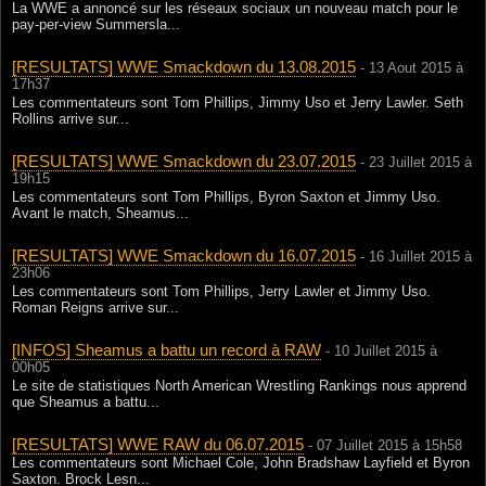
La WWE a annoncé sur les réseaux sociaux un nouveau match pour le
pay-per-view Summersla...
[RESULTATS] WWE Smackdown du 13.08.2015
- 13 Aout 2015 à
17h37
Les commentateurs sont Tom Phillips, Jimmy Uso et Jerry Lawler. Seth
Rollins arrive sur...
[RESULTATS] WWE Smackdown du 23.07.2015
- 23 Juillet 2015 à
19h15
Les commentateurs sont Tom Phillips, Byron Saxton et Jimmy Uso.
Avant le match, Sheamus...
[RESULTATS] WWE Smackdown du 16.07.2015
- 16 Juillet 2015 à
23h06
Les commentateurs sont Tom Phillips, Jerry Lawler et Jimmy Uso.
Roman Reigns arrive sur...
[INFOS] Sheamus a battu un record à RAW
- 10 Juillet 2015 à
00h05
Le site de statistiques North American Wrestling Rankings nous apprend
que Sheamus a battu...
[RESULTATS] WWE RAW du 06.07.2015
- 07 Juillet 2015 à 15h58
Les commentateurs sont Michael Cole, John Bradshaw Layfield et Byron
Saxton. Brock Lesn...