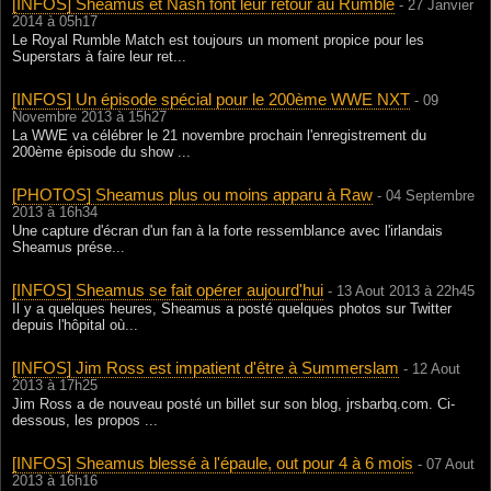
[INFOS] Sheamus et Nash font leur retour au Rumble
- 27 Janvier
2014 à 05h17
Le Royal Rumble Match est toujours un moment propice pour les
Superstars à faire leur ret...
[INFOS] Un épisode spécial pour le 200ème WWE NXT
- 09
Novembre 2013 à 15h27
La WWE va célébrer le 21 novembre prochain l'enregistrement du
200ème épisode du show ...
[PHOTOS] Sheamus plus ou moins apparu à Raw
- 04 Septembre
2013 à 16h34
Une capture d'écran d'un fan à la forte ressemblance avec l'irlandais
Sheamus prése...
[INFOS] Sheamus se fait opérer aujourd'hui
- 13 Aout 2013 à 22h45
Il y a quelques heures, Sheamus a posté quelques photos sur Twitter
depuis l'hôpital où...
[INFOS] Jim Ross est impatient d'être à Summerslam
- 12 Aout
2013 à 17h25
Jim Ross a de nouveau posté un billet sur son blog, jrsbarbq.com. Ci-
dessous, les propos ...
[INFOS] Sheamus blessé à l'épaule, out pour 4 à 6 mois
- 07 Aout
2013 à 16h16