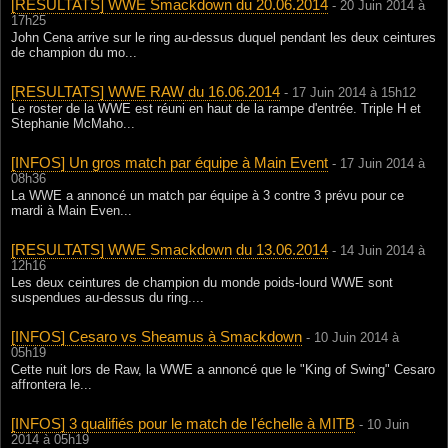
[RESULTATS] WWE Smackdown du 20.06.2014
- 20 Juin 2014 à
17h25
John Cena arrive sur le ring au-dessus duquel pendant les deux ceintures
de champion du mo...
[RESULTATS] WWE RAW du 16.06.2014
- 17 Juin 2014 à 15h12
Le roster de la WWE est réuni en haut de la rampe d'entrée. Triple H et
Stephanie McMaho...
[INFOS] Un gros match par équipe à Main Event
- 17 Juin 2014 à
08h36
La WWE a annoncé un match par équipe à 3 contre 3 prévu pour ce
mardi à Main Even...
[RESULTATS] WWE Smackdown du 13.06.2014
- 14 Juin 2014 à
12h16
Les deux ceintures de champion du monde poids-lourd WWE sont
suspendues au-dessus du ring....
[INFOS] Cesaro vs Sheamus à Smackdown
- 10 Juin 2014 à
05h19
Cette nuit lors de Raw, la WWE a annoncé que le "King of Swing" Cesaro
affrontera le...
[INFOS] 3 qualifiés pour le match de l'échelle à MITB
- 10 Juin
2014 à 05h19