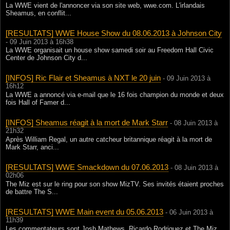
La WWE vient de l'annoncer via son site web, wwe.com. L'irlandais
Sheamus, en conflit...
[RESULTATS] WWE House Show du 08.06.2013 à Johnson City
- 09 Juin 2013 à 16h38
La WWE organisait un house show samedi soir au Freedom Hall Civic
Center de Johnson City d...
[INFOS] Ric Flair et Sheamus à NXT le 20 juin
- 09 Juin 2013 à
16h12
La WWE a annoncé via e-mail que le 16 fois champion du monde et deux
fois Hall of Famer d...
[INFOS] Sheamus réagit à la mort de Mark Starr
- 08 Juin 2013 à
21h32
Après William Regal, un autre catcheur britannique réagit à la mort de
Mark Starr, anci...
[RESULTATS] WWE Smackdown du 07.06.2013
- 08 Juin 2013 à
02h06
The Miz est sur le ring pour son show MizTV. Ses invités étaient proches
de battre The S...
[RESULTATS] WWE Main event du 05.06.2013
- 06 Juin 2013 à
11h39
Les commentateurs sont Josh Mathews, Ricardo Rodriguez et The Miz.