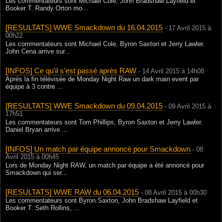
Les commentateurs sont Michael Cole, John Bradshaw Layfield et
Booker T. Randy Orton mo...
[RESULTATS] WWE Smackdown du 16.04.2015
- 17 Avril 2015 à
00h22
Les commentateurs sont Michael Cole, Byron Saxton et Jerry Lawler.
John Cena arrive sur...
[INFOS] Ce qu'il s'est passé après RAW
- 14 Avril 2015 à 14h08
Après la fin télévisée de Monday Night Raw un dark main event par
équipe à 3 contre ...
[RESULTATS] WWE Smackdown du 09.04.2015
- 09 Avril 2015 à
17h51
Les commentateurs sont Tom Phillips, Byron Saxton et Jerry Lawler.
Daniel Bryan arrive ...
[INFOS] Un match par équipe annoncé pour Smackdown
- 08
Avril 2015 à 00h45
Lors de Monday Night RAW, un match par équipe a été annoncé pour
Smackdown qui ser...
[RESULTATS] WWE RAW du 06.04.2015
- 08 Avril 2015 à 00h30
Les commentateurs sont Byron Saxton, John Bradshaw Layfield et
Booker T. Seth Rollins, ...