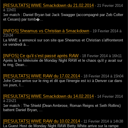
[RESULTATS] WWE Smackdown du 21.02.2014
- 21 Fevrier 2014
à 11h01
1er match : Daniel Bryan bat Jack Swagger (accompagné par Zeb Colter
et Cesaro) par tomb�...
[INFOS] Sheamus vs Christian à Smackdown
- 19 Fevrier 2014 à
21h34
La WWE a annoncé sur son site que Sheamus et Christian s'affronteront
ce vendredi à...
[INFOS] Ce qu'il s'est passé après RAW
- 18 Fevrier 2014 à 16h11
Après la fin télévisée de Monday Night RAW et le chaos qu'il y avait sur
le ring, Dean...
[RESULTATS] WWE RAW du 17.02.2014
- 18 Fevrier 2014 à 15h04
John Cena arrive sur le ring et dit que l'énergie est ici à Denver car dans
six jours, l...
[RESULTATS] WWE Smackdown du 14.02.2014
- 14 Fevrier 2014
à 21h21
1er match : The Shield (Dean Ambrose, Roman Reigns et Seth Rollins)
battent Daniel Bryan, ...
[RESULTATS] WWE RAW du 10.02.2014
- 11 Fevrier 2014 à 14h38
La Guest Host de Monday Night RAW Betty White arrive sur la rampe