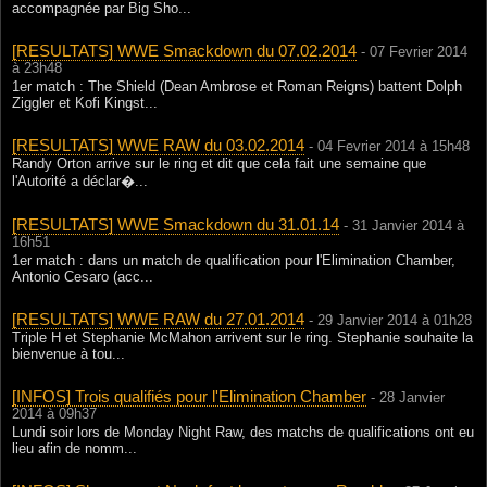
accompagnée par Big Sho...
[RESULTATS] WWE Smackdown du 07.02.2014
- 07 Fevrier 2014
à 23h48
1er match : The Shield (Dean Ambrose et Roman Reigns) battent Dolph
Ziggler et Kofi Kingst...
[RESULTATS] WWE RAW du 03.02.2014
- 04 Fevrier 2014 à 15h48
Randy Orton arrive sur le ring et dit que cela fait une semaine que
l'Autorité a déclar�...
[RESULTATS] WWE Smackdown du 31.01.14
- 31 Janvier 2014 à
16h51
1er match : dans un match de qualification pour l'Elimination Chamber,
Antonio Cesaro (acc...
[RESULTATS] WWE RAW du 27.01.2014
- 29 Janvier 2014 à 01h28
Triple H et Stephanie McMahon arrivent sur le ring. Stephanie souhaite la
bienvenue à tou...
[INFOS] Trois qualifiés pour l'Elimination Chamber
- 28 Janvier
2014 à 09h37
Lundi soir lors de Monday Night Raw, des matchs de qualifications ont eu
lieu afin de nomm...