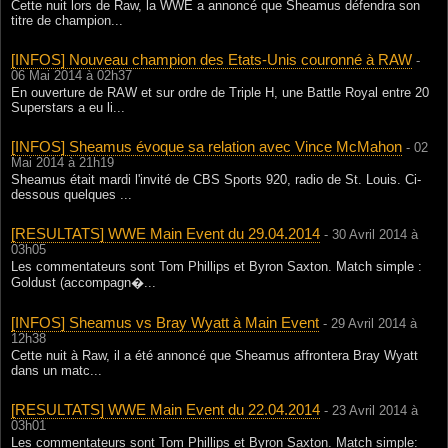
Cette nuit lors de Raw, la WWE a annoncé que Sheamus défendra son
titre de champion...
[INFOS] Nouveau champion des Etats-Unis couronné à RAW
-
06 Mai 2014 à 02h37
En ouverture de RAW et sur ordre de Triple H, une Battle Royal entre 20
Superstars a eu li...
[INFOS] Sheamus évoque sa relation avec Vince McMahon
- 02
Mai 2014 à 21h19
Sheamus était mardi l'invité de CBS Sports 920, radio de St. Louis. Ci-
dessous quelques ...
[RESULTATS] WWE Main Event du 29.04.2014
- 30 Avril 2014 à
03h05
Les commentateurs sont Tom Phillips et Byron Saxton. Match simple :
Goldust (accompagn�...
[INFOS] Sheamus vs Bray Wyatt à Main Event
- 29 Avril 2014 à
12h38
Cette nuit à Raw, il a été annoncé que Sheamus affrontera Bray Wyatt
dans un matc...
[RESULTATS] WWE Main Event du 22.04.2014
- 23 Avril 2014 à
03h01
Les commentateurs sont Tom Phillips et Byron Saxton. Match simple: