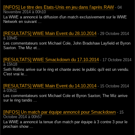
[INFOS] Le titre des Etats-Unis en jeu dans l'après RAW
- 04
Novembre 2014 à 00h10
La WWE a annoncé la diffusion d'un match exclusivement sur le WWE
Network en suivant ...
[RESULTATS] WWE Main Event du 28.10.2014
- 29 Octobre 2014
à 10h45
Les commentateurs sont Michael Cole, John Bradshaw Layfield et Byron
Saxton. The Miz et...
[RESULTATS] WWE Smackdown du 17.10.2014
- 17 Octobre 2014
à 15h18
Seth Rollins arrive sur le ring et chante avec le public qu'il est un vendu.
C'est vrai le...
[RESULTATS] WWE Main Event du 14.10.2014
- 15 Octobre 2014
à 03h11
Les commentateurs sont Michael Cole et Byron Saxton; The Miz arrive
sur le ring tandis ...
[INFOS] Un match par équipe annoncé pour Smackdown
- 15
Octobre 2014 à 00h57
La WWE a annoncé la tenue d'un match par équipe à 3 contre 3 pour le
prochain show ...