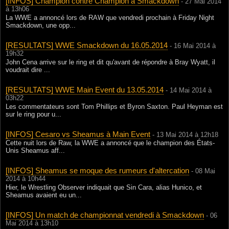
[INFOS] Champion contre Champion à Smackdown
- 27 Mai 2014
à 13h06
La WWE a annoncé lors de RAW que vendredi prochain à Friday Night
Smackdown, une opp...
[RESULTATS] WWE Smackdown du 16.05.2014
- 16 Mai 2014 à
19h32
John Cena arrive sur le ring et dit qu'avant de répondre à Bray Wyatt, il
voudrait dire ...
[RESULTATS] WWE Main Event du 13.05.2014
- 14 Mai 2014 à
03h22
Les commentateurs sont Tom Phillips et Byron Saxton. Paul Heyman est
sur le ring pour u...
[INFOS] Cesaro vs Sheamus à Main Event
- 13 Mai 2014 à 12h18
Cette nuit lors de Raw, la WWE a annoncé que le champion des États-
Unis Sheamus aff...
[INFOS] Sheamus se moque des rumeurs d'altercation
- 08 Mai
2014 à 10h44
Hier, le Wrestling Observer indiquait que Sin Cara, alias Hunico, et
Sheamus avaient eu un...
[INFOS] Un match de championnat vendredi à Smackdown
- 06
Mai 2014 à 13h10