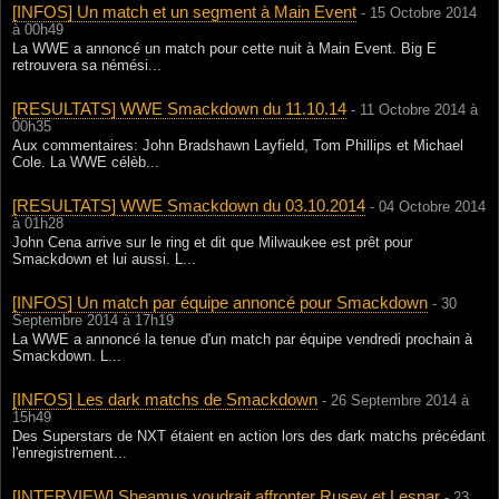
[INFOS] Un match et un segment à Main Event
- 15 Octobre 2014
à 00h49
La WWE a annoncé un match pour cette nuit à Main Event. Big E
retrouvera sa némési...
[RESULTATS] WWE Smackdown du 11.10.14
- 11 Octobre 2014 à
00h35
Aux commentaires: John Bradshawn Layfield, Tom Phillips et Michael
Cole. La WWE célèb...
[RESULTATS] WWE Smackdown du 03.10.2014
- 04 Octobre 2014
à 01h28
John Cena arrive sur le ring et dit que Milwaukee est prêt pour
Smackdown et lui aussi. L...
[INFOS] Un match par équipe annoncé pour Smackdown
- 30
Septembre 2014 à 17h19
La WWE a annoncé la tenue d'un match par équipe vendredi prochain à
Smackdown. L...
[INFOS] Les dark matchs de Smackdown
- 26 Septembre 2014 à
15h49
Des Superstars de NXT étaient en action lors des dark matchs précédant
l'enregistrement...
[INTERVIEW] Sheamus voudrait affronter Rusev et Lesnar
- 23