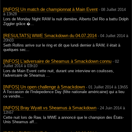
[INFOS] Un match de championnat à Main Event
- 08 Juillet 2014
à 13h28
Lors de Monday Night RAW la nuit dernière, Alberto Del Rio a battu Dolph
Ziggler grâce �...
[RESULTATS] WWE Smackdown du 04.07.2014
- 04 Juillet 2014 à
20h03
Seth Rollins arrive sur le ring et dit que lundi dernier à RAW, il était à
quelques sec...
[INFOS] L'adversaire de Sheamus à Smackdown connu
- 02
Juillet 2014 à 03h10
Lors de Main Event cette nuit, durant une interview en coulisses,
l'adversaire de Sheamus ...
[INFOS] Un open challenge à Smackdown
- 01 Juillet 2014 à 13h55
À l'occasion de l'Indepedence Day (fête nationale américaine) qui a lieu
ce vendre...
[INFOS] Bray Wyatt vs Sheamus à Smackdown
- 24 Juin 2014 à
12h57
Cette nuit lors de Raw, la WWE a annoncé que le champion des États-
Unis Sheamus aff...