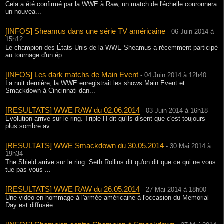
Cela a été confirmé par la WWE à Raw, un match de l'échelle couronnera
un nouvea...
[INFOS] Sheamus dans une série TV américaine
- 06 Juin 2014 à
15h12
Le champion des États-Unis de la WWE Sheamus a récemment participé
au tournage d'un ép...
[INFOS] Les dark matchs de Main Event
- 04 Juin 2014 à 12h40
La nuit dernière, la WWE enregistrait les shows Main Event et
Smackdown à Cincinnati dan...
[RESULTATS] WWE RAW du 02.06.2014
- 03 Juin 2014 à 16h18
Evolution arrive sur le ring. Triple H dit qu'ils disent que c'est toujours
plus sombre av...
[RESULTATS] WWE Smackdown du 30.05.2014
- 30 Mai 2014 à
19h34
The Shield arrive sur le ring. Seth Rollins dit qu'on dit que ce qui ne vous
tue pas vous ...
[RESULTATS] WWE RAW du 26.05.2014
- 27 Mai 2014 à 18h00
Une vidéo en hommage à l'armée américaine à l'occasion du Memorial
Day est diffusée....