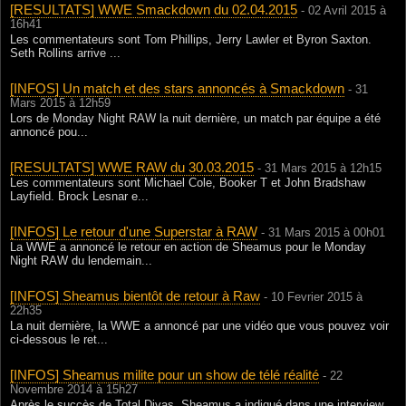
[RESULTATS] WWE Smackdown du 02.04.2015
- 02 Avril 2015 à
16h41
Les commentateurs sont Tom Phillips, Jerry Lawler et Byron Saxton.
Seth Rollins arrive ...
[INFOS] Un match et des stars annoncés à Smackdown
- 31
Mars 2015 à 12h59
Lors de Monday Night RAW la nuit dernière, un match par équipe a été
annoncé pou...
[RESULTATS] WWE RAW du 30.03.2015
- 31 Mars 2015 à 12h15
Les commentateurs sont Michael Cole, Booker T et John Bradshaw
Layfield. Brock Lesnar e...
[INFOS] Le retour d'une Superstar à RAW
- 31 Mars 2015 à 00h01
La WWE a annoncé le retour en action de Sheamus pour le Monday
Night RAW du lendemain...
[INFOS] Sheamus bientôt de retour à Raw
- 10 Fevrier 2015 à
22h35
La nuit dernière, la WWE a annoncé par une vidéo que vous pouvez voir
ci-dessous le ret...
[INFOS] Sheamus milite pour un show de télé réalité
- 22
Novembre 2014 à 15h27
Après le succès de Total Divas, Sheamus a indiqué dans une interview