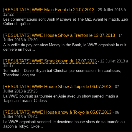
[RESULTATS] WWE Main Event du 24.07.2013
- 25 Juillet 2013 à
12h22
Les commentateurs sont Josh Mathews et The Miz. Avant le match, Zeb
Colter dit qu'il es...
[RESULTATS] WWE House Show à Trenton le 13.07.2013
- 14
Juillet 2013 à 12h30
A la veille du pay-per-view Money in the Bank, la WWE organisait la nuit
dernière un hous...
[RESULTATS] WWE Smackdown du 12.07.2013
- 12 Juillet 2013 à
18h17
1er match : Daniel Bryan bat Christian par soumission. En coulisses,
Theodore Long est ...
[RESULTATS] WWE House Show à Taipei le 06.07.2013
- 07
Juillet 2013 à 15h25
La WWE poursuit sa tournée en Asie avec un show samedi matin à
Taipei au Taiwan. Ci-dess...
[RESULTATS] WWE House show à Tokyo le 05.07.2013
- 06
Juillet 2013 à 12h04
La WWE organisait vendredi le deuxième house show de sa tournée au
Japon à Tokyo. Ci-de...