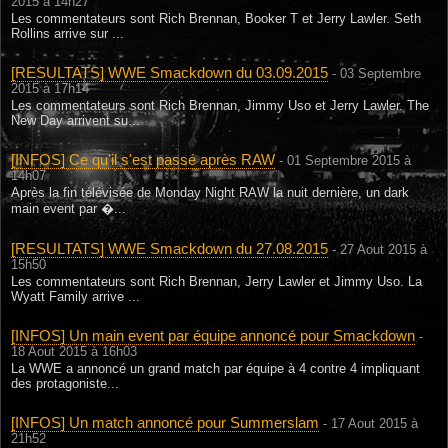
2015 à 14h27
Les commentateurs sont Rich Brennan, Booker T et Jerry Lawler. Seth
Rollins arrive sur ...
[RESULTATS] WWE Smackdown du 03.09.2015
- 03 Septembre
2015 à 17h14
Les commentateurs sont Rich Brennan, Jimmy Uso et Jerry Lawler. The
New Day arrivent su...
[INFOS] Ce qu'il s'est passé après RAW
- 01 Septembre 2015 à
14h07
Après la fin télévisée de Monday Night RAW la nuit dernière, un dark
main event par �...
[RESULTATS] WWE Smackdown du 27.08.2015
- 27 Aout 2015 à
15h50
Les commentateurs sont Rich Brennan, Jerry Lawler et Jimmy Uso. La
Wyatt Family arrive ...
[INFOS] Un main event par équipe annoncé pour Smackdown
-
18 Aout 2015 à 16h03
La WWE a annoncé un grand match par équipe à 4 contre 4 impliquant
des protagoniste...
[INFOS] Un match annoncé pour Summerslam
- 17 Aout 2015 à
21h52