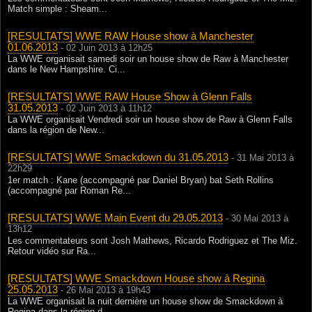
Match simple : Sheam...
[RESULTATS] WWE RAW House show à Manchester
01.06.2013
- 02 Juin 2013 à 12h25
La WWE organisait samedi soir un house show de Raw à Manchester
dans le New Hampshire. Ci...
[RESULTATS] WWE RAW House Show à Glenn Falls
31.05.2013
- 02 Juin 2013 à 11h12
La WWE organisait Vendredi soir un house show de Raw à Glenn Falls
dans la région de New...
[RESULTATS] WWE Smackdown du 31.05.2013
- 31 Mai 2013 à
22h29
1er match : Kane (accompagné par Daniel Bryan) bat Seth Rollins
(accompagné par Roman Re...
[RESULTATS] WWE Main Event du 29.05.2013
- 30 Mai 2013 à
13h12
Les commentateurs sont Josh Mathews, Ricardo Rodriguez et The Miz.
Retour vidéo sur Ra...
[RESULTATS] WWE Smackdown House show à Regina
25.05.2013
- 26 Mai 2013 à 19h43
La WWE organisait la nuit dernière un house show de Smackdown à