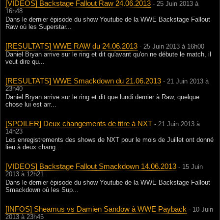
[VIDEOS] Backstage Fallout Raw 24.06.2013
- 25 Juin 2013 à
16h48
Dans le dernier épisode du show Youtube de la WWE Backstage Fallout
Raw où les Superstar...
[RESULTATS] WWE RAW du 24.06.2013
- 25 Juin 2013 à 16h00
Daniel Bryan arrive sur le ring et dit qu'avant qu'on ne débute le match, il
veut dire qu...
[RESULTATS] WWE Smackdown du 21.06.2013
- 21 Juin 2013 à
23h40
Daniel Bryan arrive sur le ring et dit que lundi dernier à Raw, quelque
chose lui est arr...
[SPOILER] Deux changements de titre à NXT
- 21 Juin 2013 à
14h23
Les enregistrements des shows de NXT pour le mois de Juillet ont donné
lieu à deux chang...
[VIDEOS] Backstage Fallout Smackdown 14.06.2013
- 15 Juin
2013 à 12h21
Dans le dernier épisode du show Youtube de la WWE Backstage Fallout
Smackdown où les Sup...
[INFOS] Sheamus vs Damien Sandow à WWE Payback
- 10 Juin
2013 à 23h45