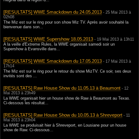
Regina dans la région d...
[RESULTATS] WWE Smackdown du 24.05.2013
- 25 Mai 2013 à
02h08
The Miz est sur le ring pour son show Miz TV. Après avoir souhaité la
bienvenue dans son...
[RESULTATS] WWE Supershow 18.05.2013
- 19 Mai 2013 à 13h11
A la veille d'Extreme Rules, la WWE organisait samedi soir un
Supershow à Evansville dans...
[RESULTATS] WWE Smackdown du 17.05.2013
- 17 Mai 2013 à
17h14
The Miz est sur le ring pour le retour du show MizTV. Ce soir, ses deux
invités sont des ...
[RESULTATS] Raw House Show du 11.05.13 à Beaumont
- 12
Mai 2013 à 23h49
La WWE organisait hier un house show de Raw à Beaumont au Texas.
Ci-dessous les résultat...
[RESULTATS] Raw House Show du 10.05.13 à Shreveport
- 11
Mai 2013 à 23h04
La WWE se produisait hier à Shreveport, en Lousiane pour un house
show de Raw. Ci-dessous...