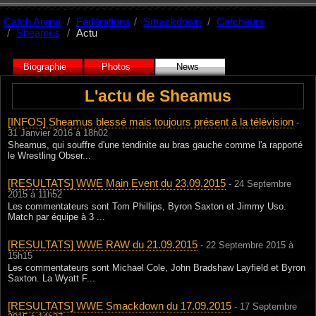
Catch Arena
Fédérations
Smackdown
Catcheurs
Sheamus
Actu
Biographie
Photos
News
L'actu de Sheamus
[INFOS] Sheamus blessé mais toujours présent à la télévision
-
31 Janvier 2016 à 18h02
Sheamus, qui souffre d'une tendinite au bras gauche comme l'a rapporté
le Wrestling Obser...
[RESULTATS] WWE Main Event du 23.09.2015
- 24 Septembre
2015 à 11h52
Les commentateurs sont Tom Phillips, Byron Saxton et Jimmy Uso.
Match par équipe à 3 ...
[RESULTATS] WWE RAW du 21.09.2015
- 22 Septembre 2015 à
15h15
Les commentateurs sont Michael Cole, John Bradshaw Layfield et Byron
Saxton. La Wyatt F...
[RESULTATS] WWE Smackdown du 17.09.2015
- 17 Septembre