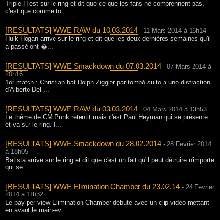
Triple H est sur le ring et dit que ce que les fans ne comprennent pas,
c'est que comme to...
[RESULTATS] WWE RAW du 10.03.2014
- 11 Mars 2014 à 16h14
Hulk Hogan arrive sur le ring et dit que les deux dernières semaines qu'il
a passé ont �...
[RESULTATS] WWE Smackdown du 07.03.2014
- 07 Mars 2014 à
20h16
1er match : Christian bat Dolph Ziggler par tombé suite à une distraction
d'Alberto Del ...
[RESULTATS] WWE RAW du 03.03.2014
- 04 Mars 2014 à 13h53
Le thème de CM Punk retentit mais c'est Paul Heyman qui se présente
et va sur le ring. I...
[RESULTATS] WWE Smackdown du 28.02.2014
- 28 Fevrier 2014
à 18h05
Batista arrive sur le ring et dit que c'est un fait qu'il peut détruire n'importe
qui se ...
[RESULTATS] WWE Elimination Chamber du 23.02.14
- 24 Fevrier
2014 à 11h32
Le pay-per-view Elimination Chamber débute avec un clip video mettant
en avant le main-ev...