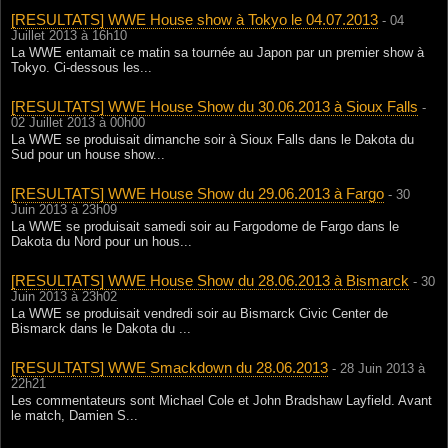
[RESULTATS] WWE House show à Tokyo le 04.07.2013
- 04
Juillet 2013 à 16h10
La WWE entamait ce matin sa tournée au Japon par un premier show à
Tokyo. Ci-dessous les...
[RESULTATS] WWE House Show du 30.06.2013 à Sioux Falls
-
02 Juillet 2013 à 00h00
La WWE se produisait dimanche soir à Sioux Falls dans le Dakota du
Sud pour un house show...
[RESULTATS] WWE House Show du 29.06.2013 à Fargo
- 30
Juin 2013 à 23h09
La WWE se produisait samedi soir au Fargodome de Fargo dans le
Dakota du Nord pour un hous...
[RESULTATS] WWE House Show du 28.06.2013 à Bismarck
- 30
Juin 2013 à 23h02
La WWE se produisait vendredi soir au Bismarck Civic Center de
Bismarck dans le Dakota du ...
[RESULTATS] WWE Smackdown du 28.06.2013
- 28 Juin 2013 à
22h21
Les commentateurs sont Michael Cole et John Bradshaw Layfield. Avant
le match, Damien S...