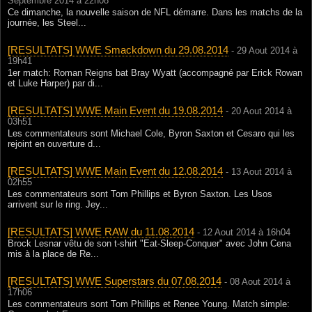
Septembre 2014 à 22h08
Ce dimanche, la nouvelle saison de NFL démarre. Dans les matchs de la
journée, les Steel...
[RESULTATS] WWE Smackdown du 29.08.2014
- 29 Aout 2014 à
19h41
1er match: Roman Reigns bat Bray Wyatt (accompagné par Erick Rowan
et Luke Harper) par di...
[RESULTATS] WWE Main Event du 19.08.2014
- 20 Aout 2014 à
03h51
Les commentateurs sont Michael Cole, Byron Saxton et Cesaro qui les
rejoint en ouverture d...
[RESULTATS] WWE Main Event du 12.08.2014
- 13 Aout 2014 à
02h55
Les commentateurs sont Tom Phillips et Byron Saxton. Les Usos
arrivent sur le ring. Jey...
[RESULTATS] WWE RAW du 11.08.2014
- 12 Aout 2014 à 16h04
Brock Lesnar vêtu de son t-shirt "Eat-Sleep-Conquer" avec John Cena
mis à la place de Re...
[RESULTATS] WWE Superstars du 07.08.2014
- 08 Aout 2014 à
17h06
Les commentateurs sont Tom Phillips et Renee Young. Match simple: