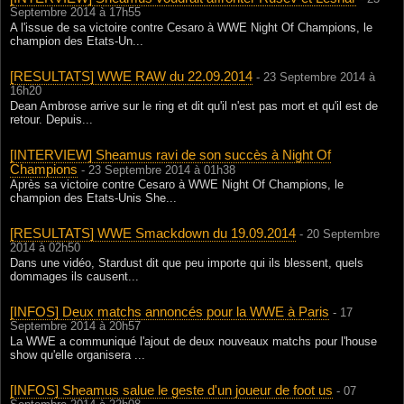
Septembre 2014 à 17h55
A l'issue de sa victoire contre Cesaro à WWE Night Of Champions, le
champion des Etats-Un...
[RESULTATS] WWE RAW du 22.09.2014
- 23 Septembre 2014 à
16h20
Dean Ambrose arrive sur le ring et dit qu'il n'est pas mort et qu'il est de
retour. Depuis...
[INTERVIEW] Sheamus ravi de son succès à Night Of
Champions
- 23 Septembre 2014 à 01h38
Après sa victoire contre Cesaro à WWE Night Of Champions, le
champion des Etats-Unis She...
[RESULTATS] WWE Smackdown du 19.09.2014
- 20 Septembre
2014 à 02h50
Dans une vidéo, Stardust dit que peu importe qui ils blessent, quels
dommages ils causent...
[INFOS] Deux matchs annoncés pour la WWE à Paris
- 17
Septembre 2014 à 20h57
La WWE a communiqué l'ajout de deux nouveaux matchs pour l'house
show qu'elle organisera ...
[INFOS] Sheamus salue le geste d'un joueur de foot us
- 07