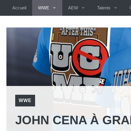
Aller
Accueil
WWE
AEW
Talents
au
contenu
WWE
JOHN CENA À GRA