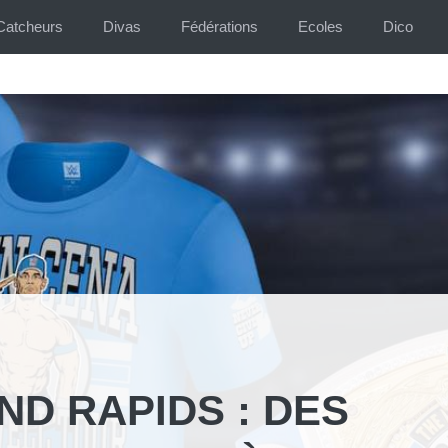
Catcheurs
Divas
Fédérations
Ecoles
Dico
ND RAPIDS : DES