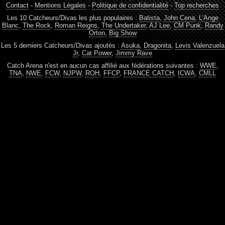
Contact
-
Mentions Légales
-
Politique de confidentialité
-
Top recherches
Les 10 Catcheurs/Divas les plus populaires :
Batista
,
John Cena
,
L'Ange
Blanc
,
The Rock
,
Roman Reigns
,
The Undertaker
,
AJ Lee
,
CM Punk
,
Randy
Orton
,
Big Show
Les 5 derniers Catcheurs/Divas ajoutés :
Asuka
,
Dragonita
,
Levis Valenzuela
Jr
,
Cat Power
,
Jimmy Rave
Catch Arena n'est en aucun cas affilié aux fédérations suivantes :
WWE
,
TNA
,
NWE
,
FCW
,
NJPW
,
ROH
,
FFCP
,
FRANCE CATCH
,
ICWA
,
CMLL