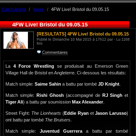
Catch Arena
News
4FW Live! Bristol du 09.05.15
4FW Live! Bristol du 09.05.15
[RESULTATS]
4FW Live! Bristol du 09.05.15
Publié le Dimanche 10 Mai 2015 à 17h12 par - Lu 1168
fois
Commentaires
La
4 Force Wrestling
se produisait au Emerson Green
Village Hall de Bristol en Angleterre. Ci-dessous les résultats:
Match simple:
Saime Sahin
a battu par tombé
JD Knight
.
Match simple:
Rishi Ghosh
(accompagné de
RJ Singh
et
Tiger Ali
) a battu par soumission
Max Alexander
.
Street Fight:
The Lionhearts
(
Eddie Ryan
et
Jason Larusso
)
ont battu par tombé
The Bruisers
.
Match simple:
Juventud Guerrera
a battu par tombé