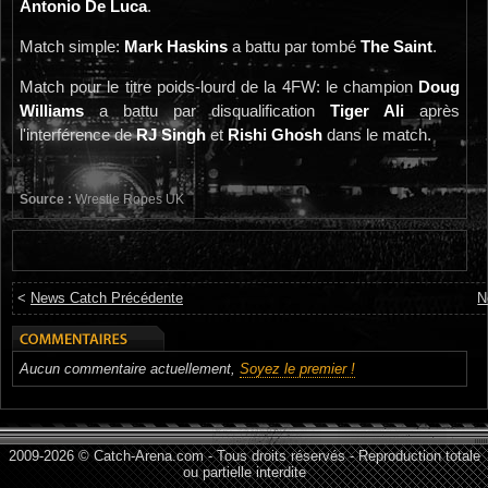
Antonio De Luca
.
Match simple:
Mark Haskins
a battu par tombé
The Saint
.
Match pour le titre poids-lourd de la 4FW: le champion
Doug
Williams
a battu par disqualification
Tiger Ali
après
l'interférence de
RJ Singh
et
Rishi Ghosh
dans le match.
Source :
Wrestle Ropes UK
<
News Catch Précédente
N
Aucun commentaire actuellement,
Soyez le premier !
2009-2026 © Catch-Arena.com - Tous droits réservés - Reproduction totale
ou partielle interdite