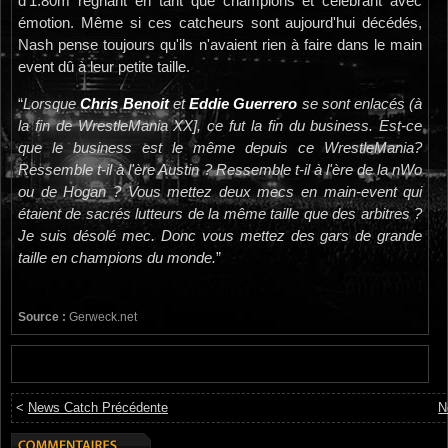
d'1.80m régnant en tant que champions et célébrant avec
émotion. Même si ces catcheurs sont aujourd'hui décédés,
Nash pense toujours qu'ils n'avaient rien à faire dans le main
event dû à leur petite taille.
“
Lorsque
Chris Benoit
et
Eddie Guerrero
se sont enlacés (à
la fin de WrestleMania XX], ce fut la fin du business. Est-ce
que le business est le même depuis ce WrestleMania?
Ressemble t-il à l'ère Austin ? Ressemble t-il à l'ère de la nWo
ou de Hogan ? Vous mettez deux mecs en main-event qui
étaient de sacrés lutteurs de la même taille que des arbitres ?
Je suis désolé mec. Donc vous mettez des gars de grande
taille en champions du monde.
”
Source :
Gerweck.net
<
News Catch Précédente
N