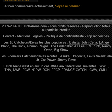
Aucun commentaire actuellement,
Soyez le premier !
2009-2026 © Catch-Arena.com - Tous droits réservés - Reproduction totale
ou partielle interdite
Contact
-
Mentions Légales
-
Politique de confidentialité
-
Top recherches
Les 10 Catcheurs/Divas les plus populaires :
Batista
,
John Cena
,
L'Ange
Blanc
,
The Rock
,
Roman Reigns
,
The Undertaker
,
AJ Lee
,
CM Punk
,
Randy
Orton
,
Big Show
Les 5 derniers Catcheurs/Divas ajoutés :
Asuka
,
Dragonita
,
Levis Valenzuela
Jr
,
Cat Power
,
Jimmy Rave
Catch Arena n'est en aucun cas affilié aux fédérations suivantes :
WWE
,
TNA
,
NWE
,
FCW
,
NJPW
,
ROH
,
FFCP
,
FRANCE CATCH
,
ICWA
,
CMLL