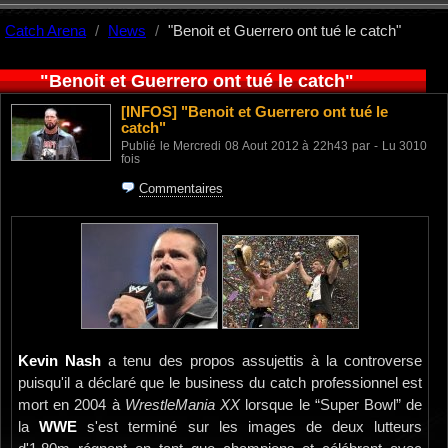
Catch Arena
News
"Benoit et Guerrero ont tué le catch"
"Benoit et Guerrero ont tué le catch"
[INFOS]
"Benoit et Guerrero ont tué le
catch"
Publié le Mercredi 08 Aout 2012 à 22h43 par - Lu 3010
fois
Commentaires
Kevin Nash
a tenu des propos assujettis à la controverse
puisqu'il a déclaré que le business du catch professionnel est
mort en 2004 à
WrestleMania XX
lorsque le “Super Bowl” de
la
WWE
s'est terminé sur les images de deux lutteurs