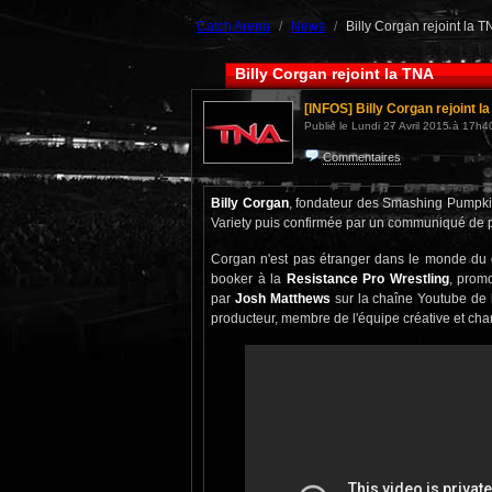
Catch Arena
News
Billy Corgan rejoint la 
Billy Corgan rejoint la TNA
[INFOS]
Billy Corgan rejoint l
Publié le Lundi 27 Avril 2015 à 17h40
Commentaires
Billy Corgan
, fondateur des Smashing Pumpkin
Variety puis confirmée par un communiqué de p
Corgan n'est pas étranger dans le monde du ca
booker à la
Resistance Pro Wrestling
, promo
par
Josh Matthews
sur la chaîne Youtube de 
producteur, membre de l'équipe créative et char