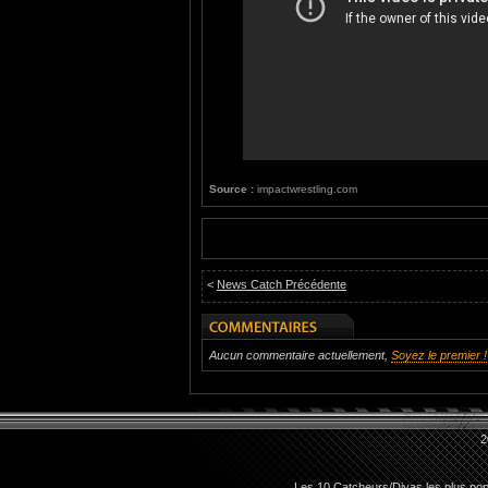
Source :
impactwrestling.com
<
News Catch Précédente
Aucun commentaire actuellement,
Soyez le premier !
2
Les 10 Catcheurs/Divas les plus pop