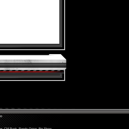
te
ee
,
CM Punk
,
Randy Orton
,
Big Show