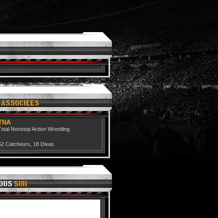
TNA
Total Nonstop Action Wrestling
62 Catcheurs
,
18 Divas