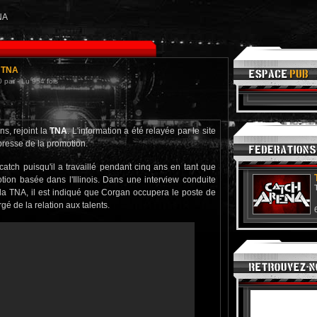
TNA
a TNA
 par - Lu 954 fois
s, rejoint la
TNA
. L'information a été relayée par le site
resse de la promotion.
tch puisqu'il a travaillé pendant cinq ans en tant que
tion basée dans l'Illinois. Dans une interview conduite
la TNA, il est indiqué que Corgan occupera le poste de
gé de la relation aux talents.