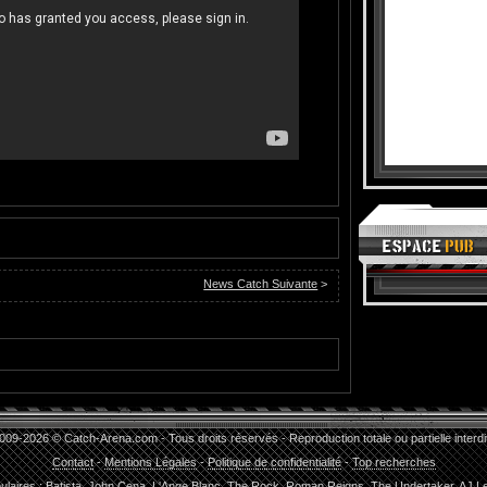
News Catch Suivante
>
009-2026 © Catch-Arena.com - Tous droits réservés - Reproduction totale ou partielle interdi
Contact
-
Mentions Légales
-
Politique de confidentialité
-
Top recherches
ulaires :
Batista
,
John Cena
,
L'Ange Blanc
,
The Rock
,
Roman Reigns
,
The Undertaker
,
AJ L