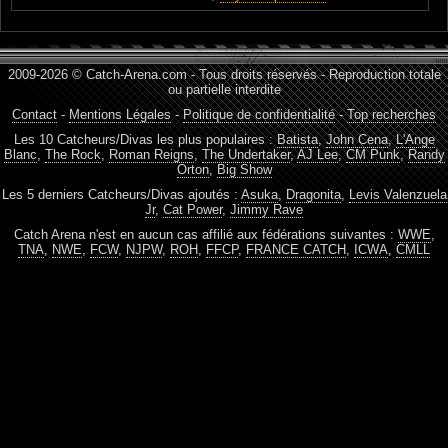
2009-2026 © Catch-Arena.com - Tous droits réservés - Reproduction totale
ou partielle interdite
Contact
-
Mentions Légales
-
Politique de confidentialité
-
Top recherches
Les 10 Catcheurs/Divas les plus populaires :
Batista
,
John Cena
,
L'Ange
Blanc
,
The Rock
,
Roman Reigns
,
The Undertaker
,
AJ Lee
,
CM Punk
,
Randy
Orton
,
Big Show
Les 5 derniers Catcheurs/Divas ajoutés :
Asuka
,
Dragonita
,
Levis Valenzuela
Jr
,
Cat Power
,
Jimmy Rave
Catch Arena n'est en aucun cas affilié aux fédérations suivantes :
WWE
,
TNA
,
NWE
,
FCW
,
NJPW
,
ROH
,
FFCP
,
FRANCE CATCH
,
ICWA
,
CMLL