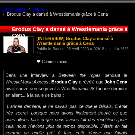
Catch Arena
News
Brodus Clay a dansé à Wrestlemania grâce à Cena
Brodus Clay a dansé à Wrestlemania grâce à
Cena
[INTERVIEW]
Brodus Clay a dansé à
Wrestlemania grâce à Cena
Publié le Samedi 06 Avril 2013 à 02h18 par - Lu 1633
fois
Commentaires
Dans une interview à
Between the ropes
pendant le
WrestleMania Axxess
,
Brodus Clay
a révélé que
John Cena
avait sauvé son segment à
Wrestlemania 28
l'année dernière
en allant....à la salle de bains :
"L'année dernière, je ne savais pas ce que je faisais. C'était
très secret. Lorsque nous avons finalement trouvé ce que
nous allions faire et que nous avions fait des répétitions pour
cela, nous n'avions plus de temps disponible. J'étais en fait
comme un gorille prêt à faire cette danse que j'avais