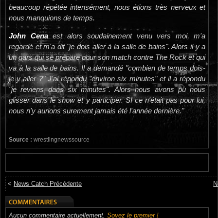
beaucoup répétée intensément, nous étions très nerveux et
nous manquions de temps.
John Cena
est alors soudainement venu vers moi, m'a
regardé et m'a dit "je dois aller à la salle de bains". Alors il y a
un gars qui se prépare pour son match contre The Rock et qui
va à la salle de bains. Il a demandé "combien de temps dois-
je y aller ?" J'ai répondu "environ six minutes" et il a répondu
"je reviens dans six minutes". Alors nous avons pu nous
glisser dans le show et y participer. SI ce n'était pas pour lui,
nous n'y aurions surement jamais été l'année dernière."
Source :
wrestlingnewssource
<
News Catch Précédente
N
Aucun commentaire actuellement,
Soyez le premier !