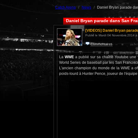
Catch Arena
News
Daniel Bryan parade da
Daniel Bryan parade dans San Fr
[VIDEOS]
Daniel Bryan parad
Publié le Mardi 04 Novembre 2014 à 
Commentaires
La
WWE
a publié sur sa chaîne Youtube une v
World Series de baseball par les San Francisco 
L'ancien champion du monde de la WWE a off
poids-lourd à Hunter Pence, joueur de l'équipe