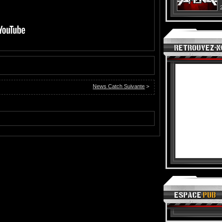
News Catch Suivante
>