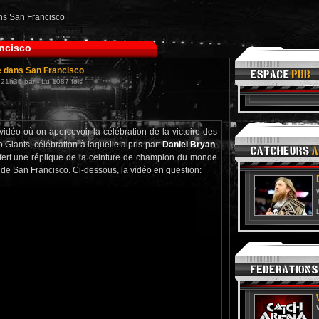
ns San Francisco
ancisco
e dans San Francisco
21h36 par - Lu 1087 fois
idéo où on apercevoir la célébration de la victoire des
Giants, célébration à laquelle a pris part
Daniel Bryan
.
ert une réplique de la ceinture de champion du monde
 de San Francisco. Ci-dessous, la vidéo en question:
T