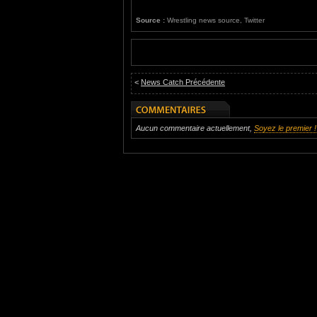
Source :
Wrestling news source, Twitter
<
News Catch Précédente
Aucun commentaire actuellement,
Soyez le premier !