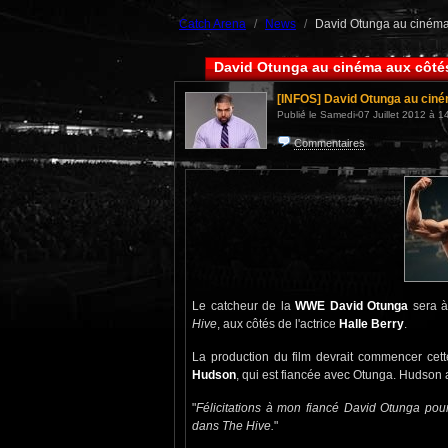
Catch Arena
News
David Otunga au cinéma 
David Otunga au cinéma aux côtés
[INFOS]
David Otunga au ciné
Publié le Samedi 07 Juillet 2012 à 1
Commentaires
Le catcheur de la
WWE
David Otunga
sera à
Hive
, aux côtés de l'actrice
Halle Berry
.
La production du film devrait commencer cet
Hudson
, qui est fiancée avec Otunga. Hudson a
"
Félicitations à mon fiancé David Otunga pou
dans The Hive.
"