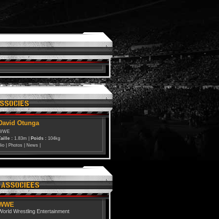
David Otunga
WWE
aille :
1.83m |
Poids :
104kg
Bio
|
Photos
|
News
|
WWE
World Wrestling Entertainment