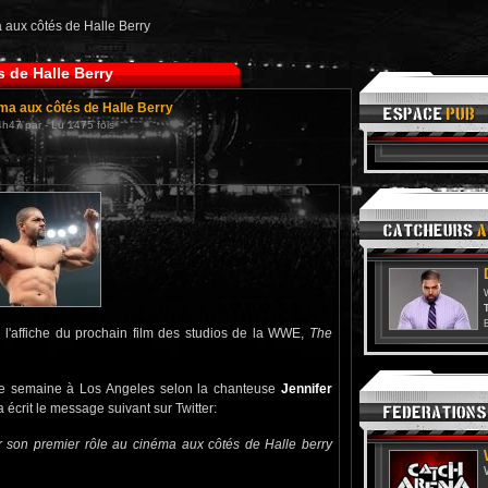
aux côtés de Halle Berry
 de Halle Berry
ma aux côtés de Halle Berry
4h47 par - Lu 1475 fois
T
 l'affiche du prochain film des studios de la WWE,
The
te semaine à Los Angeles selon la chanteuse
Jennifer
 écrit le message suivant sur Twitter:
r son premier rôle au cinéma aux côtés de Halle berry