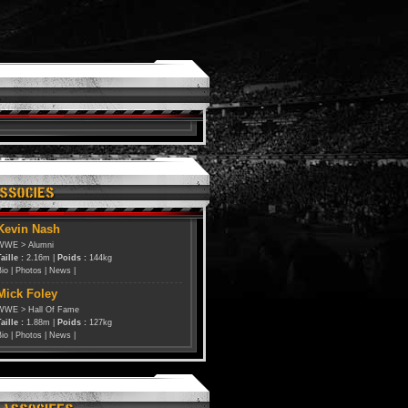
Kevin Nash
WWE
>
Alumni
aille :
2.16m |
Poids :
144kg
Bio
|
Photos
|
News
|
Mick Foley
WWE
>
Hall Of Fame
aille :
1.88m |
Poids :
127kg
Bio
|
Photos
|
News
|