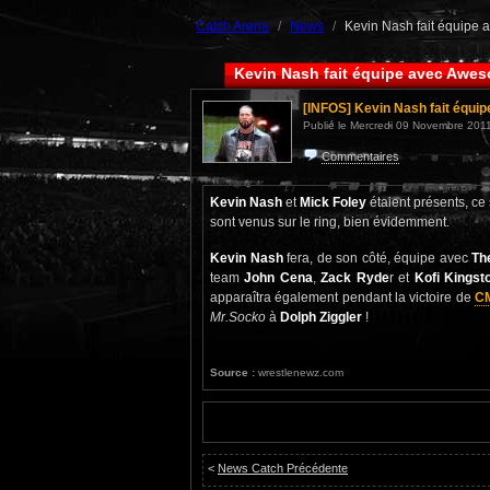
Catch Arena
News
Kevin Nash fait équipe 
Kevin Nash fait équipe avec Awes
[INFOS]
Kevin Nash fait équi
Publié le Mercredi 09 Novembre 2011
Commentaires
Kevin Nash
et
Mick Foley
étaient présents, ce
sont venus sur le ring, bien évidemment.
Kevin Nash
fera, de son côté, équipe avec
Th
team
John Cena
,
Zack Ryde
r et
Kofi Kingst
apparaîtra également pendant la victoire de
C
Mr.Socko
à
Dolph Ziggler
!
Source :
wrestlenewz.com
<
News Catch Précédente