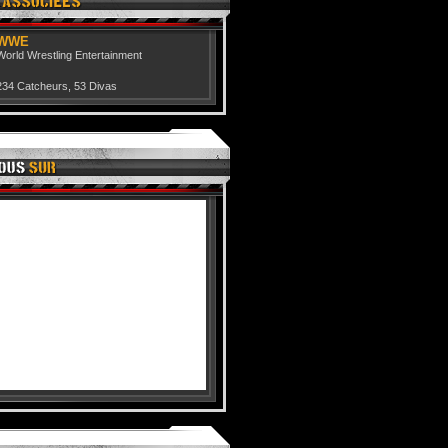
WWE
World Wrestling Entertainment
234 Catcheurs
,
53 Divas