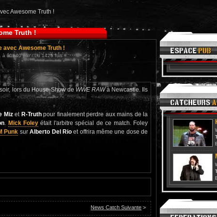
avec Awesome Truth !
ome Truth !
pe avec Awesome Truth !
 à 01h40 par - Lu 1425 fois
 soir, lors du House-Show de
WWE RAW
à Newcastle. Ils
e Miz
et
R-Truth
pour finalement perdre aux mains de la
on
.
Mick Foley
était l'arbitre spécial de ce match. Foley
M Punk
sur
Alberto Del Rio
et offrira même une dose de
T
T
News Catch Suivante
>