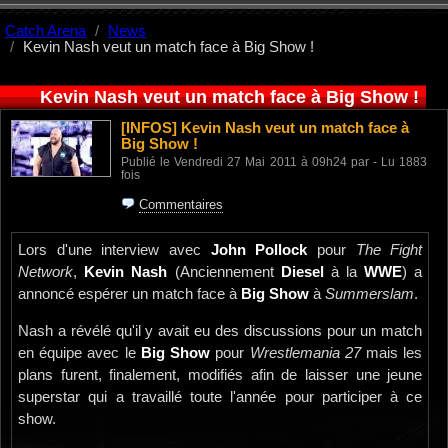
Catch Arena
News
Kevin Nash veut un match face à Big Show !
Kevin Nash veut un match face à Big Show !
[INFOS]
Kevin Nash veut un match face à
Big Show !
Publié le Vendredi 27 Mai 2011 à 09h24 par - Lu 1883
fois
Commentaires
Lors d'une interview avec
John Pollock
pour
The Fight
Network
,
Kevin Nash
(Anciennement
Diesel
à la
WWE
) a
annoncé espérer un match face à
Big Show
à
Summerslam
.
Nash a révélé qu'il y avait eu des discussions pour un match
en équipe avec le
Big Show
pour
Wrestlemania 27
mais les
plans furent, finalement, modifiés afin de laisser une jeune
superstar qui a travaillé toute l'année pour participer à ce
show.