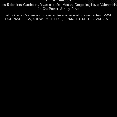
Les 5 derniers Catcheurs/Divas ajoutés :
Asuka
,
Dragonita
,
Levis Valenzuela
Jr
,
Cat Power
,
Jimmy Rave
Catch Arena n'est en aucun cas affilié aux fédérations suivantes :
WWE
,
TNA
,
NWE
,
FCW
,
NJPW
,
ROH
,
FFCP
,
FRANCE CATCH
,
ICWA
,
CMLL