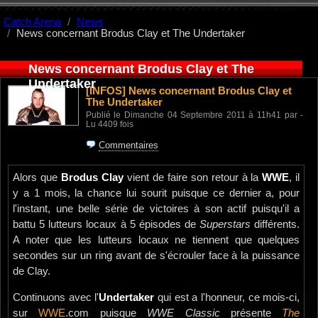
Catch Arena
News
News concernant Brodus Clay et The Undertaker
News concernant Brodus Clay et The
Undertaker
[INFOS]
News concernant Brodus Clay et
The Undertaker
Publié le Dimanche 04 Septembre 2011 à 11h41 par -
Lu 4409 fois
Commentaires
Alors que
Brodus Clay
vient de faire son retour à la
WWE
, il
y a 1 mois, la chance lui sourit puisque ce dernier a, pour
l'instant, une belle série de victoires à son actif puisqu'il a
battu 5 lutteurs locaux à 5 épisodes de
Superstars
différents.
A noter que les lutteurs locaux ne tiennent que quelques
secondes sur un ring avant de s'écrouler face à la puissance
de Clay.
Continuons avec l'
Undertaker
qui est a l'honneur, ce mois-ci,
sur
WWE
.com puisque
WWE Classic
présente
The