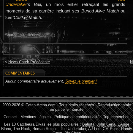
Undertaker
's Ball
, un mois entier retraçant les grands
moments de sa carrière incluant ses
Buried Alive Match
ou
ses
Casket Match
.
Source :
wrestlenewz.com
<
News Catch Précédente
N
Aucun commentaire actuellement,
Soyez le premier !
2009-2026 © Catch-Arena.com - Tous droits réservés - Reproduction totale
ou partielle interdite
Contact
-
Mentions Légales
-
Politique de confidentialité
-
Top recherches
Les 10 Catcheurs/Divas les plus populaires :
Batista
,
John Cena
,
L'Ange
Blanc
,
The Rock
,
Roman Reigns
,
The Undertaker
,
AJ Lee
,
CM Punk
,
Randy