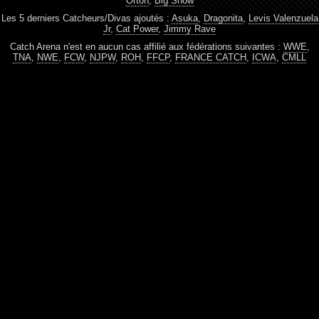
Orton
,
Big Show
Les 5 derniers Catcheurs/Divas ajoutés :
Asuka
,
Dragonita
,
Levis Valenzuela
Jr
,
Cat Power
,
Jimmy Rave
Catch Arena n'est en aucun cas affilié aux fédérations suivantes :
WWE
,
TNA
,
NWE
,
FCW
,
NJPW
,
ROH
,
FFCP
,
FRANCE CATCH
,
ICWA
,
CMLL