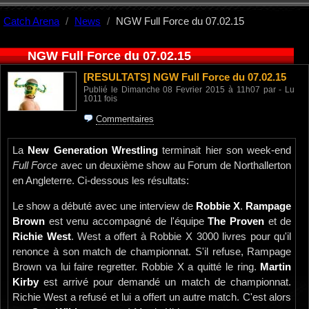
Catch Arena
News
NGW Full Force du 07.02.15
NGW Full Force du 07.02.15
[RESULTATS]
NGW Full Force du 07.02.15
Publié le Dimanche 08 Fevrier 2015 à 11h07 par - Lu
1011 fois
Commentaires
La
New Generation Wrestling
terminait hier son week-end
Full Force
avec un deuxième show au Forum de Northallerton
en Angleterre. Ci-dessous les résultats:
Le show a débuté avec une interview de
Robbie X
.
Rampage
Brown
est venu accompagné de l'équipe
The Proven
et de
Richie West
. West a offert à Robbie X 3000 livres pour qu'il
renonce à son match de championnat. S'il refuse, Rampage
Brown va lui faire regretter. Robbie X a quitté le ring.
Martin
Kirby
est arrivé pour demandé un match de championnat.
Richie West a refusé et lui a offert un autre match. C'est alors