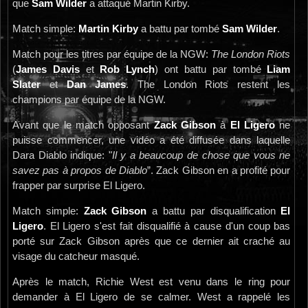
que
Sam Wilder
a attaqué Martin Kirby.
Match simple:
Martin Kirby
a battu par tombé
Sam Wilder
.
Match pour les titres par équipe de la NGW:
The London Riots
(
James Davis
et
Rob Lynch
) ont battu par tombé
Liam
Slater
et
Dan James
. The London Riots restent les
champions par équipe de la NGW.
Avant que le match opposant
Zack Gibson
à
El Ligero
ne
puisse commencer, une vidéo a été diffusée dans laquelle
Dara Diablo indique: "
Il y a beaucoup de chose que vous ne
savez pas à propos de Diablo
”. Zack Gibson en a profité pour
frapper par surprise El Ligero.
Match simple:
Zack Gibson
a battu par disqualification
El
Ligero
. El Ligero s'est fait disqualifié à cause d'un coup bas
porté sur Zack Gibson après que ce dernier ait craché au
visage du catcheur masqué.
Après le match, Richie West est venu dans le ring pour
demander à El Ligero de se calmer. West a rappelé les