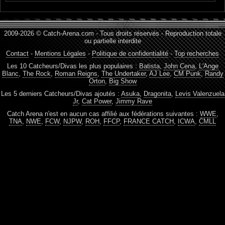
2009-2026 © Catch-Arena.com - Tous droits réservés - Reproduction totale
ou partielle interdite
Contact
-
Mentions Légales
-
Politique de confidentialité
-
Top recherches
Les 10 Catcheurs/Divas les plus populaires :
Batista
,
John Cena
,
L'Ange
Blanc
,
The Rock
,
Roman Reigns
,
The Undertaker
,
AJ Lee
,
CM Punk
,
Randy
Orton
,
Big Show
Les 5 derniers Catcheurs/Divas ajoutés :
Asuka
,
Dragonita
,
Levis Valenzuela
Jr
,
Cat Power
,
Jimmy Rave
Catch Arena n'est en aucun cas affilié aux fédérations suivantes :
WWE
,
TNA
,
NWE
,
FCW
,
NJPW
,
ROH
,
FFCP
,
FRANCE CATCH
,
ICWA
,
CMLL