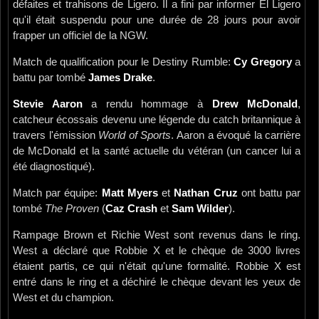
défaites et trahisons de Ligero. Il a fini par informer El Ligero
qu'il était suspendu pour une durée de 28 jours pour avoir
frapper un officiel de la NGW.
Match de qualification pour le Destiny Rumble:
Cy Gregory
a
battu par tombé
James Drake
.
Stevie Aaron
a rendu hommage à
Drew McDonald
,
catcheur écossais devenu une légende du catch britannique à
travers l'émission
World of Sports
. Aaron a évoqué la carrière
de McDonald et la santé actuelle du vétéran (un cancer lui a
été diagnostiqué).
Match par équipe:
Matt Myers
et
Nathan Cruz
ont battu par
tombé
The Proven
(
Caz Crash
et
Sam Wilder
).
Rampage Brown et Richie West sont revenus dans le ring.
West a déclaré que Robbie X et le chèque de 3000 livres
étaient partis, ce qui n'était qu'une formalité. Robbie X est
entré dans le ring et a déchiré le chèque devant les yeux de
West et du champion.