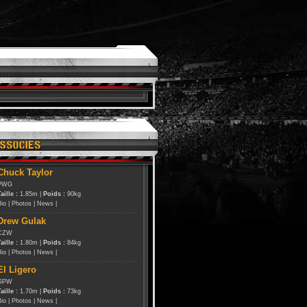
Chuck Taylor
PWG
aille :
1.85m |
Poids :
90kg
Bio
|
Photos
|
News
|
Drew Gulak
CZW
aille :
1.80m |
Poids :
84kg
Bio
|
Photos
|
News
|
El Ligero
GPW
aille :
1.70m |
Poids :
73kg
Bio
|
Photos
|
News
|