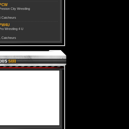
PCW
Preston City Wrestling
6 Catcheurs
PW4U
Pro Wrestling 4 U
1 Catcheurs