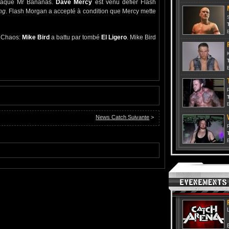
taqué Mr Bananas.
Dave Mercy
est venu défier Flash
ng
. Flash Morgan a accepté à condition que Mercy mette
T
Of Chaos:
Mike Bird
a battu par tombé
El Ligero
. Mike Bird
T
T
News Catch Suivante
>
T