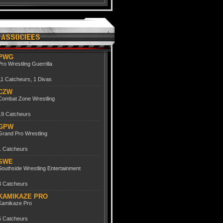
PWG
Pro Wrestling Guerrilla
11 Catcheurs
,
1 Divas
CZW
Combat Zone Wrestling
19 Catcheurs
GPW
Grand Pro Wrestling
1 Catcheurs
SWE
Southside Wrestling Entertainment
3 Catcheurs
KAMIKAZE PRO
Kamikaze Pro
5 Catcheurs