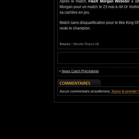
Après le match,
Flash Morgan Webster
a at
Morgan pour un match le 23 mai à
All Or Nothi
sa carrière en jeu.
Match sans disqualification pour le titre King 
reste le champion.
Source :
Wrestle Ropes UK
<
News Catch Précédente
Aucun commentaire actuellement,
Soyez le premier !