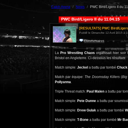
Catch Arena
News
PWC Bird/Ligero II du 1
PWC Bird/Ligero II du 11.04.15
[RESULTATS]
PWC Bird/Ligero 
Publié le Dimanche 12 Avril 2015 à 1
Commentaires
La
Pro Wrestling Chaos
organisait hier soi
Bristol en Angleterre. Ci-dessous les résultats:
Match simple:
Jeckel
a battu par tombé
Chuck 
Match par équipe:
The Doomsday Killers
(
Big
Pollyanna
.
Triple Threat match:
Paul Malen
a battu par t
Match simple:
Pete Dunne
a battu par soumiss
Match simple:
Drew Gulak
a battu par tombé
W
Match simple:
T-Bone
a battu par tombé
Mr Ba