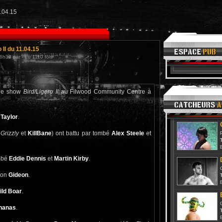
1.04.15
II du 11.04.15
6h39 par - Lu 1110 fois
r le show
Bird/Ligero II
au Filwood Community Centre à
Taylor
.
 Grizzly
et
KillBane
) ont battu par tombé
Alex Steele
et
T
ombé
Eddie Dennis
et
Martin Kirby
.
ion
Gideon
.
T
ild Boar
.
nanas
.
T