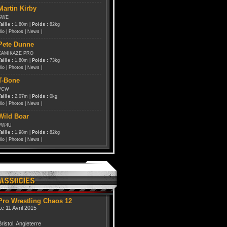
Martin Kirby
SWE
aille :
1.80m |
Poids :
82kg
Bio
|
Photos
|
News
|
Pete Dunne
KAMIKAZE PRO
aille :
1.80m |
Poids :
73kg
Bio
|
Photos
|
News
|
T-Bone
PCW
aille :
2.07m |
Poids :
0kg
Bio
|
Photos
|
News
|
Wild Boar
PW4U
aille :
1.98m |
Poids :
82kg
Bio
|
Photos
|
News
|
Pro Wrestling Chaos 12
Le 11 Avril 2015
Bristol, Angleterre