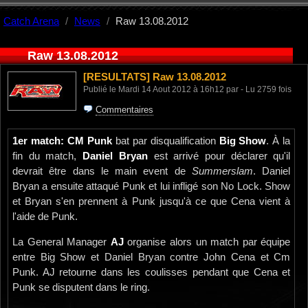
Catch Arena
News
Raw 13.08.2012
Raw 13.08.2012
[RESULTATS]
Raw 13.08.2012
Publié le Mardi 14 Aout 2012 à 16h12 par - Lu 2759 fois
Commentaires
1er match: CM Punk
bat par disqualification
Big Show
. À la
fin du match,
Daniel Bryan
est arrivé pour déclarer qu'il
devrait être dans le main event de
Summerslam
. Daniel
Bryan a ensuite attaqué Punk et lui infligé son No Lock. Show
et Bryan s'en prennent à Punk jusqu'à ce que Cena vient à
l'aide de Punk.
La General Manager
AJ
organise alors un match par équipe
entre Big Show et Daniel Bryan contre John Cena et Cm
Punk. AJ retourne dans les coulisses pendant que Cena et
Punk se disputent dans le ring.