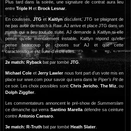
Plus tard dans la soirée, une signature de contrat aura lieu
entre
Triple H
et
Brock Lesnar
.
En coulisses,
JTG
et
Kaitlyn
discutent, JTG se plaignant de
ne pas avoir de match à
Raw
. AJ arrive et place JTG dans un
match qui a lieu tout de suite. AJ demande à Kaitlyn si elle
pense qu'elle mentalement instable. Kaitlyn répond qu'elle
pense beaucoup de choses sur AJ et que cette
caractéristique est l'une d'entre elles.
2e match: Ryback
bat par tombé
JTG
.
Michael Cole
et
Jerry Lawler
nous font part d'un vote mis en
place sur wwe.com pour savoir qui sera dans le
Piper's Pit
de
ce soir. Les choix possibles sont:
Chris Jericho
,
The Miz
, ou
Dolph Ziggller
.
Les commentateurs annoncent le pré-show de
Summerslam
ce dimanche qui verra
Santino Marella
défendre sa ceinture
contre
Antonio Caesaro
.
3e match: R-Truth
bat par tombé
Heath Slater
.