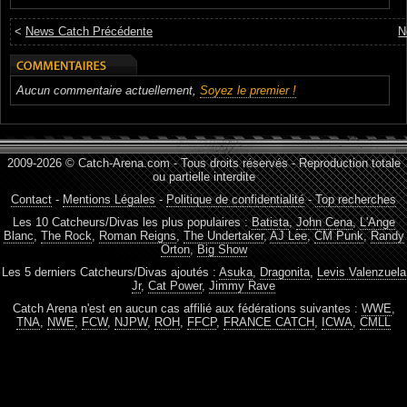
<
News Catch Précédente
N
Aucun commentaire actuellement,
Soyez le premier !
2009-2026 © Catch-Arena.com - Tous droits réservés - Reproduction totale
ou partielle interdite
Contact
-
Mentions Légales
-
Politique de confidentialité
-
Top recherches
Les 10 Catcheurs/Divas les plus populaires :
Batista
,
John Cena
,
L'Ange
Blanc
,
The Rock
,
Roman Reigns
,
The Undertaker
,
AJ Lee
,
CM Punk
,
Randy
Orton
,
Big Show
Les 5 derniers Catcheurs/Divas ajoutés :
Asuka
,
Dragonita
,
Levis Valenzuela
Jr
,
Cat Power
,
Jimmy Rave
Catch Arena n'est en aucun cas affilié aux fédérations suivantes :
WWE
,
TNA
,
NWE
,
FCW
,
NJPW
,
ROH
,
FFCP
,
FRANCE CATCH
,
ICWA
,
CMLL