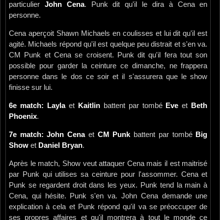
particulier
John Cena
. Punk dit qu'il le dira à Cena en
personne.
Cena aperçoit Shawn Michaels en coulisses et lui dit qu'il est
agité. Michaels répond qu'il est quelque peu distrait et s'en va.
CM Punk et Cena se croisent. Punk dit qu'il fera tout son
possible pour garder la ceinture ce dimanche, ne frappera
personne dans le dos ce soir et il s'assurera que le show
finisse sur lui.
6e match: Layla
et
Kaitlin
battent par tombé
Eve
et
Beth
Phoenix
.
7e match: John Cena
et
CM Punk
battent par tombé
Big
Show
et
Daniel Bryan
.
Après le match, Show veut attaquer Cena mais il est maitrisé
par Punk qui utilises sa ceinture pour l'assommer. Cena et
Punk se regardent droit dans les yeux. Punk tend la main à
Cena, qui hésite. Punk s'en va. John Cena demande une
explication à cela et Punk répond qu'il va se préoccuper de
ses propres affaires et qu'il montrera à tout le monde ce