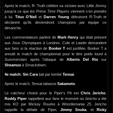
Après le match, R- Truth célèbre sa victoire avec Little Jimmy
jusqu'à ce que les
Prime Time Players
viennent s'en prendre
à lui.
Titus O'Neil
et
Darren Young
détruisent R-Truth et
déclarent qu'ils deviendront champions par équipe ce
dimanche.
Les commentateurs parlent de
Mark Henry
qui était présent
aux Jeux Olympiques à Londres. Cole et Lawler demandent
aux fans si la réaction de
Booker T
est justifiée. Booker T a
annulé le match de championnat pour le titre poids lourd à
Summerslam
après l'attaque de
Alberto Del Rio
sur
Sheamus
à
Smackdown
.
4e match: Sin Cara
bat par tombé
Tensai
.
Après le match, Tensai tabasse
Sakamoto
.
Le catcheur choisit pour le Piper's Pit est
Chris Jericho
.
Roddy Piper
rappellent aux fans le moment où Jericho a été
mis KO par Mickey Rourke à
Wrestlemania 25
. Jericho
rappelle la défaite de Piper,
Jimmy Snuka
, et
Ricky