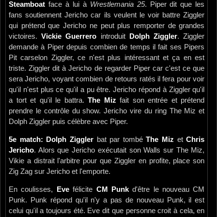
Steamboat
face à lui à
Wrestlemania 25
. Piper dit que les
fans soutiennent Jericho car ils veulent le voir battre Ziggler
qui prétend que Jericho ne peut plus remporter de grandes
victoires.
Vickie Guerrero
introduit
Dolph Ziggler
. Ziggler
demande à Piper depuis combien de temps il fait ses Pipers
Pit carselon Ziggler, ce n'est plus intéressant et ça en est
triste. Ziggler dit à Jericho de regarder Piper car c'est ce que
sera Jericho, voyant combien de retours ratés il fera pour voir
qu'il n'est plus ce qu'il a pu être. Jericho répond à Ziggler qu'il
a tort et qu'il le battra.
The Miz
fait son entrée et prétend
prendre le contrôle du show. Jericho vire du ring The Miz et
Dolph Ziggler puis célèbre avec Piper.
5e match: Dolph Ziggler
bat par tombé
The Miz
et
Chris
Jericho
. Alors que Jericho exécutait son Walls sur The Miz,
Vikie a distrait l'arbitre pour que Ziggler en profite, place son
Zig Zag sur Jericho et l'emporte.
En coulisses,
Eve
félicite
CM Punk
d'être le nouveau CM
Punk. Punk répond qu'il n'y a pas de nouveau Punk, il est
celui qu'il a toujours été. Eve dit que personne croit à cela, en