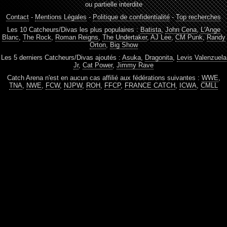
ou partielle interdite
Contact
-
Mentions Légales
-
Politique de confidentialité
-
Top recherches
Les 10 Catcheurs/Divas les plus populaires :
Batista
,
John Cena
,
L'Ange
Blanc
,
The Rock
,
Roman Reigns
,
The Undertaker
,
AJ Lee
,
CM Punk
,
Randy
Orton
,
Big Show
Les 5 derniers Catcheurs/Divas ajoutés :
Asuka
,
Dragonita
,
Levis Valenzuela
Jr
,
Cat Power
,
Jimmy Rave
Catch Arena n'est en aucun cas affilié aux fédérations suivantes :
WWE
,
TNA
,
NWE
,
FCW
,
NJPW
,
ROH
,
FFCP
,
FRANCE CATCH
,
ICWA
,
CMLL