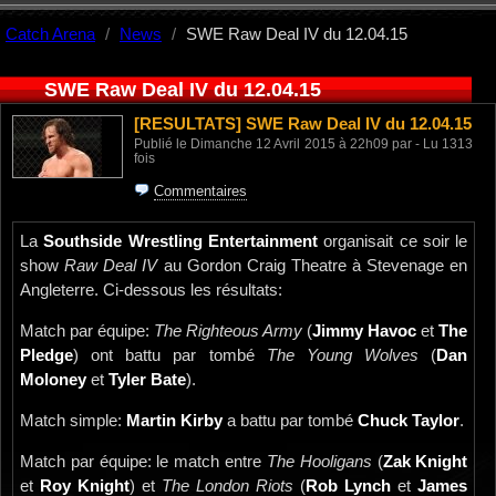
Catch Arena
News
SWE Raw Deal IV du 12.04.15
SWE Raw Deal IV du 12.04.15
[RESULTATS]
SWE Raw Deal IV du 12.04.15
Publié le Dimanche 12 Avril 2015 à 22h09 par - Lu 1313
fois
Commentaires
La
Southside Wrestling Entertainment
organisait ce soir le
show
Raw Deal IV
au Gordon Craig Theatre à Stevenage en
Angleterre. Ci-dessous les résultats:
Match par équipe:
The Righteous Army
(
Jimmy Havoc
et
The
Pledge
) ont battu par tombé
The Young Wolves
(
Dan
Moloney
et
Tyler Bate
).
Match simple:
Martin Kirby
a battu par tombé
Chuck Taylor
.
Match par équipe: le match entre
The Hooligans
(
Zak Knight
et
Roy Knight
) et
The London Riots
(
Rob Lynch
et
James