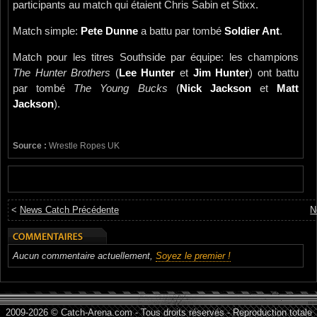
participants au match qui étaient Chris Sabin et Stixx.
Match simple:
Pete Dunne
a battu par tombé
Soldier Ant
.
Match pour les titres Southside par équipe: les champions
The Hunter Brothers
(
Lee Hunter
et
Jim Hunter
) ont battu
par tombé
The Young Bucks
(
Nick Jackson
et
Matt
Jackson
).
Source :
Wrestle Ropes UK
<
News Catch Précédente
N
Aucun commentaire actuellement,
Soyez le premier !
2009-2026 © Catch-Arena.com - Tous droits réservés - Reproduction totale