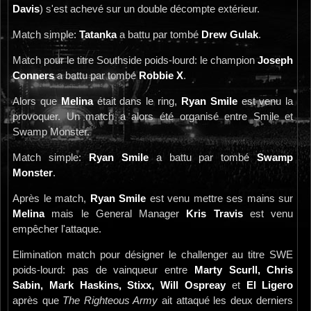
Davis
) s'est achevé sur un double décompte extérieur.
Match simple:
Tatanka
a battu par tombé
Drew Gulak
.
Match pour le titre Southside poids-lourd: le champion
Joseph
Conners
a battu par tombé
Robbie X
.
Alors que
Melina
était dans le ring,
Ryan Smile
est venu la
provoquer. Un match a alors été organisé entre Smile et
Swamp Monster.
Match simple:
Ryan Smile
a battu par tombé
Swamp
Monster
.
Après le match,
Ryan Smile
est venu mettre ses mains sur
Melina
mais le General Manager
Kris Travis
est venu
empêcher l'attaque.
Elimination match pour désigner le challenger au titre SWE
poids-lourd: pas de vainqueur entre
Marty Scurll, Chris
Sabin, Mark Haskins, Stixx, Will Ospreay
et
El Ligero
après que
The Righteous Army
ait attaqué les deux derniers