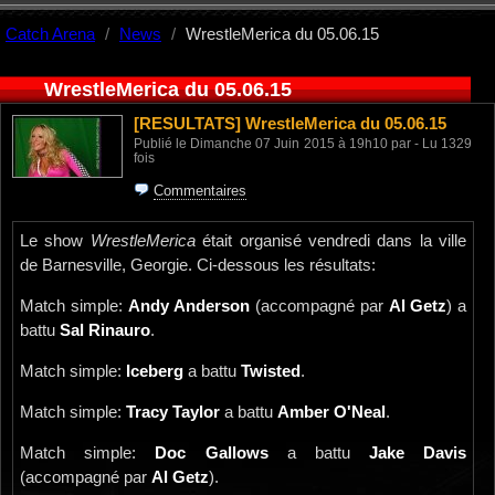
Catch Arena
News
WrestleMerica du 05.06.15
WrestleMerica du 05.06.15
[RESULTATS]
WrestleMerica du 05.06.15
Publié le Dimanche 07 Juin 2015 à 19h10 par - Lu 1329
fois
Commentaires
Le show
WrestleMerica
était organisé vendredi dans la ville
de Barnesville, Georgie. Ci-dessous les résultats:
Match simple:
Andy Anderson
(accompagné par
Al Getz
) a
battu
Sal Rinauro
.
Match simple:
Iceberg
a battu
Twisted
.
Match simple:
Tracy Taylor
a battu
Amber O'Neal
.
Match simple:
Doc Gallows
a battu
Jake Davis
(accompagné par
Al Getz
).