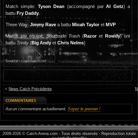
Match simple:
Tyson Dean
(accompagné par
Al Getz
) a
battu
Fry Daddy
.
Three Way:
Jimmy Rave
a battu
Micah Taylor
et
MVP
Match par équipe:
Southside Trash
(
Razor
et
Rowdy
) ont
battu
Trinity
(
Big Andy
et
Chris Nelms
)
Source :
cagematch.net
<
News Catch Précédente
N
Aucun commentaire actuellement,
Soyez le premier !
2009-2026 © Catch-Arena.com - Tous droits réservés - Reproduction totale