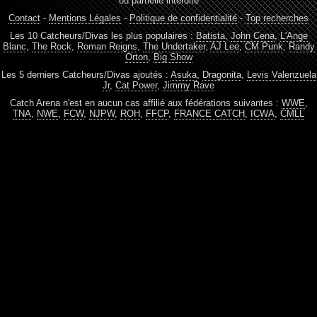
ou partielle interdite
Contact
-
Mentions Légales
-
Politique de confidentialité
-
Top recherches
Les 10 Catcheurs/Divas les plus populaires :
Batista
,
John Cena
,
L'Ange
Blanc
,
The Rock
,
Roman Reigns
,
The Undertaker
,
AJ Lee
,
CM Punk
,
Randy
Orton
,
Big Show
Les 5 derniers Catcheurs/Divas ajoutés :
Asuka
,
Dragonita
,
Levis Valenzuela
Jr
,
Cat Power
,
Jimmy Rave
Catch Arena n'est en aucun cas affilié aux fédérations suivantes :
WWE
,
TNA
,
NWE
,
FCW
,
NJPW
,
ROH
,
FFCP
,
FRANCE CATCH
,
ICWA
,
CMLL