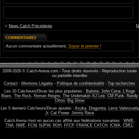
<
News Catch Précédente
N
Aucun commentaire actuellement,
Soyez le premier !
2009-2026 © Catch-Arena.com - Tous droits réservés - Reproduction totale
ou partielle interdite
Contact
-
Mentions Légales
-
Politique de confidentialité
-
Top recherches
Les 10 Catcheurs/Divas les plus populaires :
Batista
,
John Cena
,
L'Ange
Blanc
,
The Rock
,
Roman Reigns
,
The Undertaker
,
AJ Lee
,
CM Punk
,
Randy
Orton
,
Big Show
Les 5 derniers Catcheurs/Divas ajoutés :
Asuka
,
Dragonita
,
Levis Valenzuela
Jr
,
Cat Power
,
Jimmy Rave
Catch Arena n'est en aucun cas affilié aux fédérations suivantes :
WWE
,
TNA
,
NWE
,
FCW
,
NJPW
,
ROH
,
FFCP
,
FRANCE CATCH
,
ICWA
,
CMLL