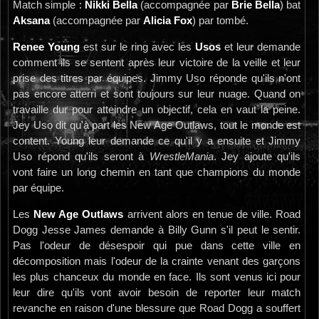
Match simple :
Nikki Bella
(accompagnée par
Brie Bella
) bat
Aksana
(accompagnée par
Alicia Fox
) par tombé.
Renee Young
est sur le ring avec les
Usos
et leur demande
comment ils se sentent après leur victoire de la veille et leur
prise des titres par équipes. Jimmy Uso réponde qu'ils n'ont
pas encore atterri et sont toujours sur leur nuage. Quand on
travaille dur pour atteindre un objectif, cela en vaut la peine.
Jey Uso dit qu'à part les New Age Outlaws, tout le monde est
content. Young leur demande ce qu'il y a ensuite et Jimmy
Uso répond qu'ils seront à
WrestleMania
. Jey ajoute qu'ils
vont faire un long chemin en tant que champions du monde
par équipe.
Les
New Age Outlaws
arrivent alors en tenue de ville. Road
Dogg Jesse James demande à Billy Gunn s'il peut le sentir.
Pas l'odeur de désespoir qui pue dans cette ville en
décomposition mais l'odeur de la crainte venant des garçons
les plus chanceux du monde en face. Ils sont venus ici pour
leur dire qu'ils vont avoir besoin de reporter leur match
revanche en raison d'une blessure que Road Dogg a souffert