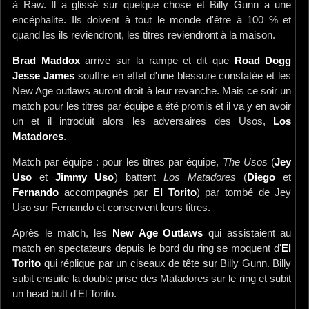
à Raw. Il a glissé sur quelque chose et Billy Gunn a une
encéphalite. Ils doivent à tout le monde d'être à 100 % et
quand les ils reviendront, les titres reviendront à la maison.
Brad Maddox
arrive sur la rampe et dit que
Road Dogg
Jesse James
souffre en effet d'une blessure constatée et les
New Age outlaws auront droit à leur revanche. Mais ce soir un
match pour les titres par équipe a été promis et il va y en avoir
un et il introduit alors les adversaires des Usos,
Los
Matadores
.
Match par équipe : pour les titres par équipe,
The Usos
(
Jey
Uso
et
Jimmy Uso
) battent
Los Matadores
(
Diego
et
Fernando
accompagnés par
El Torito
) par tombé de Jey
Uso sur Fernando et conservent leurs titres.
Après le match, les
New Age Outlaws
qui assistaient au
match en spectateurs depuis le bord du ring se moquent d'
El
Torito
qui réplique par un ciseaux de tête sur Billy Gunn. Billy
subit ensuite la double prise des Matadores sur le ring et subit
un head butt d'El Torito.