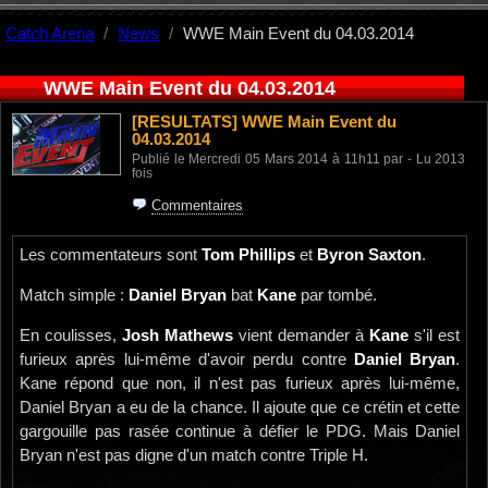
Catch Arena
News
WWE Main Event du 04.03.2014
WWE Main Event du 04.03.2014
[RESULTATS]
WWE Main Event du
04.03.2014
Publié le Mercredi 05 Mars 2014 à 11h11 par - Lu 2013
fois
Commentaires
Les commentateurs sont
Tom Phillips
et
Byron Saxton
.
Match simple :
Daniel Bryan
bat
Kane
par tombé.
En coulisses,
Josh Mathews
vient demander à
Kane
s'il est
furieux après lui-même d'avoir perdu contre
Daniel Bryan
.
Kane répond que non, il n'est pas furieux après lui-même,
Daniel Bryan a eu de la chance. Il ajoute que ce crétin et cette
gargouille pas rasée continue à défier le PDG. Mais Daniel
Bryan n'est pas digne d'un match contre Triple H.