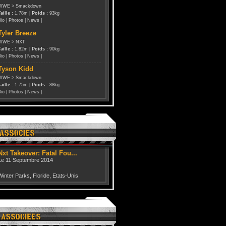
WWE
>
Smackdown
aille :
1.78m |
Poids :
93kg
Bio
|
Photos
|
News
|
Tyler Breeze
WWE
>
NXT
aille :
1.82m |
Poids :
90kg
Bio
|
Photos
|
News
|
Tyson Kidd
WWE
>
Smackdown
aille :
1.75m |
Poids :
88kg
Bio
|
Photos
|
News
|
Nxt Takeover: Fatal Fou...
Le 11 Septembre 2014
Winter Parks, Floride, Etats-Unis