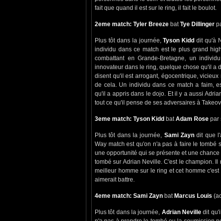
fait que quand il est sur le ring, il fait le boulot.
2eme match: Tyler Breeze
bat
Tye Dillinger
pa
Plus tôt dans la journée,
Tyson Kidd
dit qu'à 
individu dans ce match est le plus grand high
combattant en Grande-Bretagne, un individ
innovateur dans le ring, quelque chose qu'il a
disent qu'il est arrogant, égocentrique, vicieux
de cela. Un individu dans ce match a faim, es
qu'il a appris dans le dojo. Et il y a aussi Adr
tout ce qu'il pense de ses adversaires à Takeov
3eme match: Tyson Kidd
bat
Adam Rose
par 
Plus tôt dans la journée,
Sami Zayn
dit que l
Way match est qu'on n'a pas à faire le tombé su
une opportunité qui se présente et une chance de g
tombé sur Adrian Neville. C'est le champion. Il n
meilleur homme sur le ring et cet homme c'est l
aimerait battre.
4eme match: Sami Zayn
bat
Marcus Louis
(a
Plus tôt dans la journée,
Adrian Neville
dit qu'
n'a pas à prendre le tombé ou la soumission pour