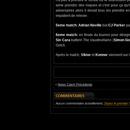
aime prendre des risques et c'est pour ça qu'il
adversaires alors il devait tous les prendre en
impatient de relever.
5eme match: Adrian Neville
bat
CJ Parker
pa
6eme match:
en finale du tournoi pour désign
Sin Cara
battent
The Vaudevillains
(
Simon Go
Gotch.
Après le match,
Viktor
et
Konnor
viennent sur 
<
News Catch Précédente
Aucun commentaire actuellement,
Soyez le premier !