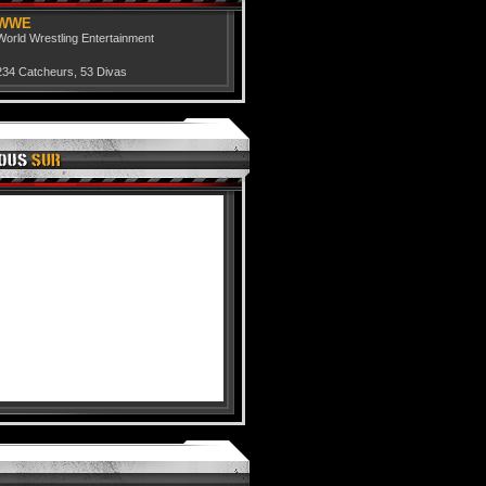
WWE
World Wrestling Entertainment
234 Catcheurs
,
53 Divas