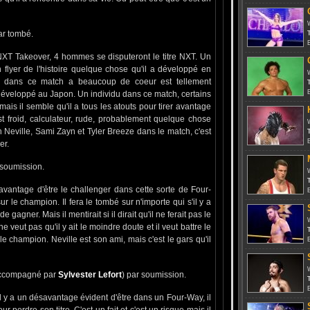
r tombé.
T
NXT Takeover, 4 hommes se disputeront le titre NXT. Un
 flyer de l'histoire quelque chose qu'il a développé en
u dans ce match a beaucoup de coeur est tellement
T
 développé au Japon. Un individu dans ce match, certains
 mais il semble qu'il a tous les atouts pour tirer avantage
t froid, calculateur, rude, probablement quelque chose
ian Neville, Sami Zayn et Tyler Breeze dans le match, c'est
T
er.
soumission.
T
'avantage d'être le challenger dans cette sorte de Four-
r le champion. Il fera le tombé sur n'importe qui s'il y a
agner. Mais il mentirait si il dirait qu'il ne ferait pas le
e veut pas qu'il y ait le moindre doute et il veut battre le
T
e champion. Neville est son ami, mais c'est le gars qu'il
ccompagné par
Sylvester Lefort
) par soumission.
T
il y a un désavantage évident d'être dans un Four-Way, il
 perdre son titre. C'est un fait et c'est un risque mais il