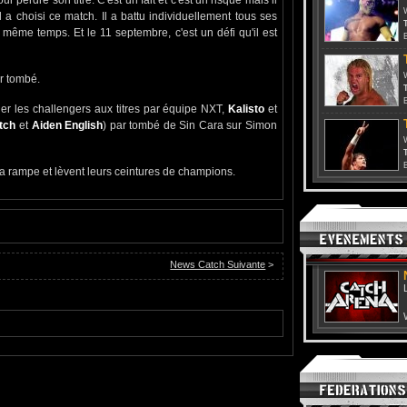
 a choisi ce match. Il a battu individuellement tous ses
T
 même temps. Et le 11 septembre, c'est un défi qu'il est
r tombé.
T
er les challengers aux titres par équipe NXT,
Kalisto
et
tch
et
Aiden English
) par tombé de Sin Cara sur Simon
T
la rampe et lèvent leurs ceintures de champions.
News Catch Suivante
>