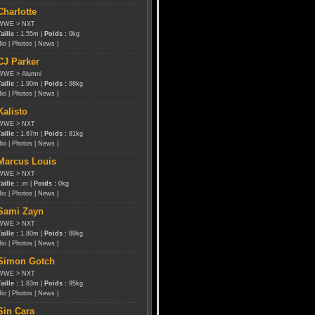
Charlotte
WWE
>
NXT
aille :
1.55m |
Poids :
0kg
Bio
|
Photos
|
News
|
CJ Parker
WWE
>
Alumni
aille :
1.90m |
Poids :
98kg
Bio
|
Photos
|
News
|
Kalisto
WWE
>
NXT
aille :
1.67m |
Poids :
81kg
Bio
|
Photos
|
News
|
Marcus Louis
WWE
>
NXT
aille :
.m |
Poids :
0kg
Bio
|
Photos
|
News
|
Sami Zayn
WWE
>
NXT
aille :
1.80m |
Poids :
89kg
Bio
|
Photos
|
News
|
Simon Gotch
WWE
>
NXT
aille :
1.83m |
Poids :
95kg
Bio
|
Photos
|
News
|
Sin Cara