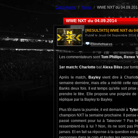
Catch Arena
News
WWE NXT du 04.09.201
WWE NXT du 04.09.2014
[RESULTATS]
WWE NXT du 04
Publié le Jeudi 04 Septembre 2014 à
Commentaires
Les commentateurs sont
Tom Phillips, Renee 
1er match: Charlotte
bat
Alexa Bliss
par tomb
Après le match,
Bayley
vient dire à Charlott
semaine dernière, mais elle a mérité cette op
Banks deux fois. Il est temps qu'elle soit pris
prendre le titre. Elle propose une poignée de
réplique par la Bayley to Bayley.
Plus tôt dans la journée, il est demandé à
Tyle
champion NXT la semaine prochaine. Il pense que
passé comment pour lui à Takeover ? Pas très 
ressemblent-ils à lui ? Non, ils ne sont pas Pri
jamais. Et en fait sa réponse à la question est 
personnes dans le coin et toutes les personnes 