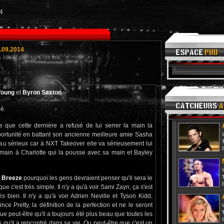
4
.09.2014
 16h37 par - Lu 1768 fois
Young
et
Byron Saxton
.
é.
e que cette dernière a refusé de lui serrer la main la
portunité en battant son ancienne meilleure amie Sasha
T
e au sérieux car à NXT Takeover elle va sérieusement lui
 main à Charlotte qui la pousse avec sa main et Bayley
r Breeze
pourquoi les gens devraient penser qu'il sera le
T
 c'est très simple. Il n'y a qu'à voir Sami Zayn, ça s'est
bien. Il n'y a qu'à voir Adrien Neville et Tyson Kidd,
nce Pretty, la définition de la perfection et ne le seront
T
que peut-être qu'il a toujours été plus beau que toutes les
qu'il a rencontré dans sa vie. Ou peut-être que c'est un