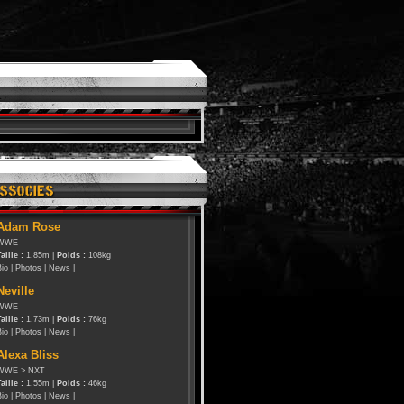
Adam Rose
WWE
aille :
1.85m |
Poids :
108kg
Bio
|
Photos
|
News
|
Neville
WWE
aille :
1.73m |
Poids :
76kg
Bio
|
Photos
|
News
|
Alexa Bliss
WWE
>
NXT
aille :
1.55m |
Poids :
46kg
Bio
|
Photos
|
News
|