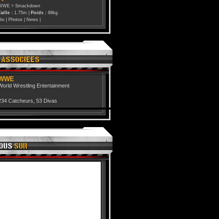
WWE
>
Smackdown
aille :
1.75m |
Poids :
88kg
Bio
|
Photos
|
News
|
WWE
World Wrestling Entertainment
234 Catcheurs
,
53 Divas