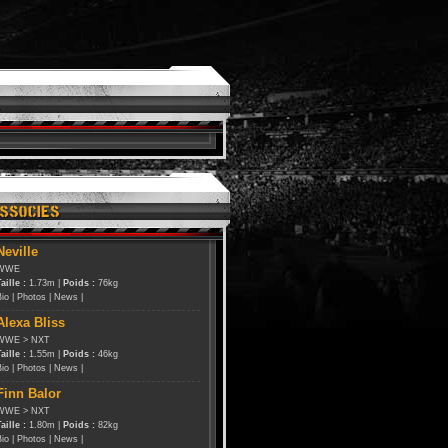
Neville
WWE
aille :
1.73m |
Poids :
76kg
Bio
|
Photos
|
News
|
Alexa Bliss
WWE
>
NXT
aille :
1.55m |
Poids :
46kg
Bio
|
Photos
|
News
|
Finn Balor
WWE
>
NXT
aille :
1.80m |
Poids :
82kg
Bio
|
Photos
|
News
|