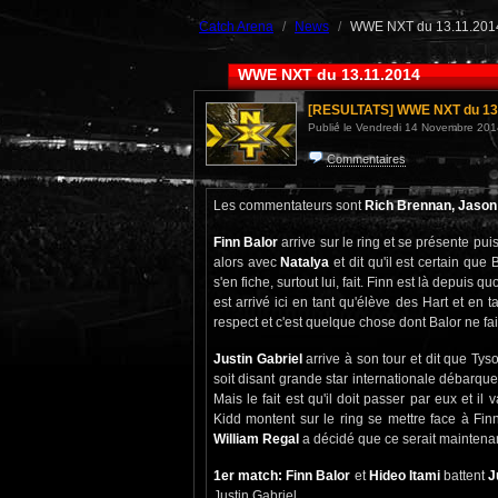
Catch Arena
News
WWE NXT du 13.11.201
WWE NXT du 13.11.2014
[RESULTATS]
WWE NXT du 13
Publié le Vendredi 14 Novembre 201
Commentaires
Les commentateurs sont
Rich Brennan, Jason
Finn Balor
arrive sur le ring et se présente puis d
alors avec
Natalya
et dit qu'il est certain que
s'en fiche, surtout lui, fait. Finn est là depuis q
est arrivé ici en tant qu'élève des Hart et en 
respect et c'est quelque chose dont Balor ne fait
Justin Gabriel
arrive à son tour et dit que Ty
soit disant grande star internationale débarque
Mais le fait est qu'il doit passer par eux et i
Kidd montent sur le ring se mettre face à Fi
William Regal
a décidé que ce serait maintena
1er match: Finn Balor
et
Hideo Itami
battent
J
Justin Gabriel.