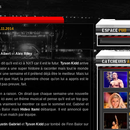
4
.11.2014
4 à 03h17 par - Lu 1539 fois
 Albert
et
Alex Riley
.
it qu'il est ici à NXT car il est le futur.
Tyson Kidd
arrive
 Balor a une super histoire à raconter mais tout le monde
uoi une semaine et il prétend déjà être le meilleur. Mais lui
tant que Hart, la première chose qu'on lui a appris est le
T
 pas preuve, fait.
son a raison. On dirait que chaque semaine une nouvelle
 ici avec un thème musical et pense qu'il est un top guy.
T
l va vraiment lui montrer ce que le sommet est. Gabriel et
nn Balor mais
Hideo Itami
débarque. Il est annoncé que
nt un match par équipe.
T
ustin Gabriel
et
Tyson Kidd
par tombé de Finn Balor sur