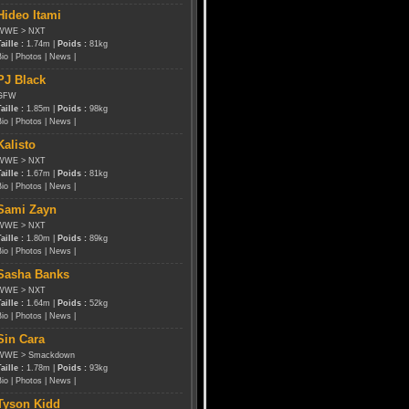
Hideo Itami
WWE
>
NXT
aille :
1.74m |
Poids :
81kg
Bio
|
Photos
|
News
|
PJ Black
GFW
aille :
1.85m |
Poids :
98kg
Bio
|
Photos
|
News
|
Kalisto
WWE
>
NXT
aille :
1.67m |
Poids :
81kg
Bio
|
Photos
|
News
|
Sami Zayn
WWE
>
NXT
aille :
1.80m |
Poids :
89kg
Bio
|
Photos
|
News
|
Sasha Banks
WWE
>
NXT
aille :
1.64m |
Poids :
52kg
Bio
|
Photos
|
News
|
Sin Cara
WWE
>
Smackdown
aille :
1.78m |
Poids :
93kg
Bio
|
Photos
|
News
|
Tyson Kidd