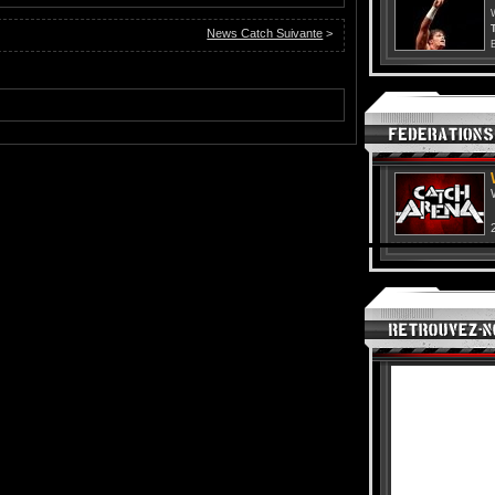
T
News Catch Suivante
>