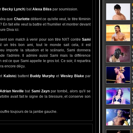
ar
Becky Lynch
) bat
Alexa Bliss
par soumission.
T
améra que
Charlotte
détient ce qu'elle veut, le titre féminin
 En fait elle veut la battre et l'humilier et montrer devant
ure Diva ici.
T
sent son match à venir pour son titre NXT contre
Sami
 un très bon ami, tout le monde sait cela, il est
Peu importe la situation et le scénario, Sami donnera
de l'admire. Il admire aussi Sami mais la différence
T
est ce que Sami appelle le gros lot. Ce soir, il repartira
tira encore déçu.
et
Kalisto
) battent
Buddy Murphy
et
Wesley Blake
par
T
Adrian Neville
bat
Sami Zayn
par tombé, alors qu'il se
rbitre avait fait le signe de la blessure, et conserve son
T
ouffre toujours de la jambe gauche.
T