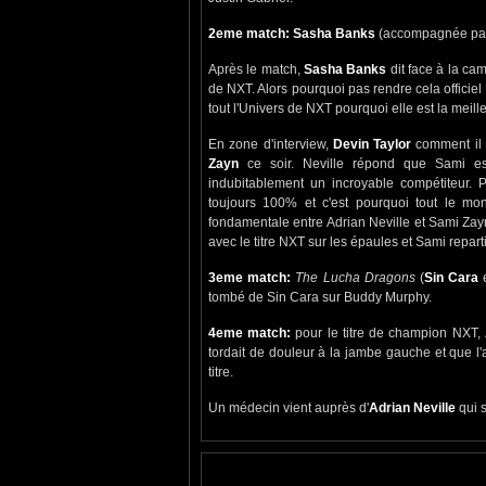
2eme match: Sasha Banks
(accompagnée p
Après le match,
Sasha Banks
dit face à la c
de NXT. Alors pourquoi pas rendre cela officiel ?
tout l'Univers de NXT pourquoi elle est la meille
En zone d'interview,
Devin Taylor
comment il 
Zayn
ce soir. Neville répond que Sami est
indubitablement un incroyable compétiteur. 
toujours 100% et c'est pourquoi tout le mon
fondamentale entre Adrian Neville et Sami Zayn 
avec le titre NXT sur les épaules et Sami repar
3eme match:
The Lucha Dragons
(
Sin Cara
tombé de Sin Cara sur Buddy Murphy.
4eme match:
pour le titre de champion NXT,
tordait de douleur à la jambe gauche et que l'a
titre.
Un médecin vient auprès d'
Adrian Neville
qui s