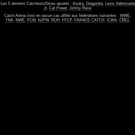
Les 5 derniers Catcheurs/Divas ajoutés :
Asuka
,
Dragonita
,
Levis Valenzuela
Jr
,
Cat Power
,
Jimmy Rave
Catch Arena n'est en aucun cas affilié aux fédérations suivantes :
WWE
,
TNA
,
NWE
,
FCW
,
NJPW
,
ROH
,
FFCP
,
FRANCE CATCH
,
ICWA
,
CMLL