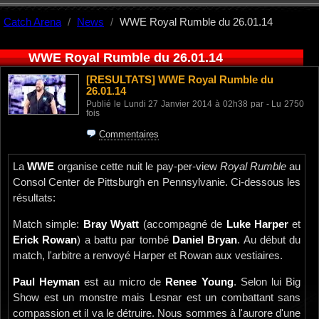
Catch Arena
News
WWE Royal Rumble du 26.01.14
WWE Royal Rumble du 26.01.14
[RESULTATS]
WWE Royal Rumble du
26.01.14
Publié le Lundi 27 Janvier 2014 à 02h38 par - Lu 2750
fois
Commentaires
La
WWE
organise cette nuit le pay-per-view
Royal Rumble
au
Consol Center de Pittsburgh en Pennsylvanie. Ci-dessous les
résultats:
Match simple:
Bray Wyatt
(accompagné de
Luke Harper
et
Erick Rowan
) a battu par tombé
Daniel Bryan
. Au début du
match, l'arbitre a renvoyé Harper et Rowan aux vestiaires.
Paul Heyman
est au micro de
Renee Young
. Selon lui Big
Show est un monstre mais Lesnar est un combattant sans
compassion et il va le détruire. Nous sommes à l'aurore d'une