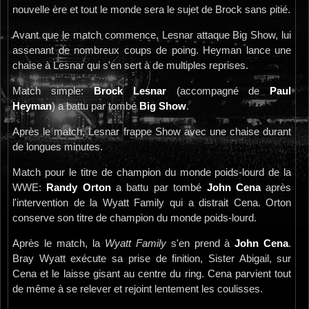
nouvelle ère et tout le monde sera le sujet de Brock sans pitié.
Avant que le match commence, Lesnar attaque Big Show, lui
assenant de nombreux coups de poing. Heyman lance une
chaise à Lesnar qui s'en sert à de multiples reprises.
Match simple:
Brock Lesnar
(accompagné de
Paul
Heyman
) a battu par tombé
Big Show
.
Après le match, Lesnar frappe Show avec une chaise durant
de longues minutes.
Match pour le titre de champion du monde poids-lourd de la
WWE:
Randy Orton
a battu par tombé
John Cena
après
l'intervention de la Wyatt Family qui a distrait Cena. Orton
conserve son titre de champion du monde poids-lourd.
Après le match, la
Wyatt Family
s'en prend à
John Cena
.
Bray Wyatt exécute sa prise de finition, Sister Abigail, sur
Cena et le laisse gisant au centre du ring. Cena parvient tout
de même à se relever et rejoint lentement les coulisses.