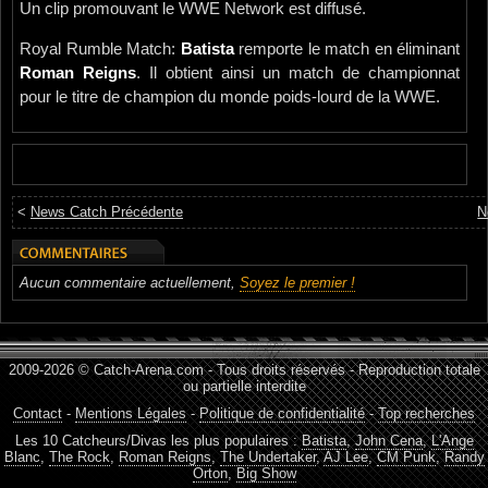
Un clip promouvant le WWE Network est diffusé.
Royal Rumble Match:
Batista
remporte le match en éliminant
Roman Reigns
. Il obtient ainsi un match de championnat
pour le titre de champion du monde poids-lourd de la WWE.
<
News Catch Précédente
N
Aucun commentaire actuellement,
Soyez le premier !
2009-2026 © Catch-Arena.com - Tous droits réservés - Reproduction totale
ou partielle interdite
Contact
-
Mentions Légales
-
Politique de confidentialité
-
Top recherches
Les 10 Catcheurs/Divas les plus populaires :
Batista
,
John Cena
,
L'Ange
Blanc
,
The Rock
,
Roman Reigns
,
The Undertaker
,
AJ Lee
,
CM Punk
,
Randy
Orton
,
Big Show