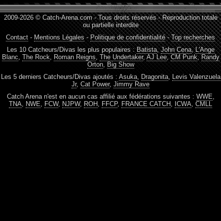
2009-2026 © Catch-Arena.com - Tous droits réservés - Reproduction totale
ou partielle interdite
Contact
-
Mentions Légales
-
Politique de confidentialité
-
Top recherches
Les 10 Catcheurs/Divas les plus populaires :
Batista
,
John Cena
,
L'Ange
Blanc
,
The Rock
,
Roman Reigns
,
The Undertaker
,
AJ Lee
,
CM Punk
,
Randy
Orton
,
Big Show
Les 5 derniers Catcheurs/Divas ajoutés :
Asuka
,
Dragonita
,
Levis Valenzuela
Jr
,
Cat Power
,
Jimmy Rave
Catch Arena n'est en aucun cas affilié aux fédérations suivantes :
WWE
,
TNA
,
NWE
,
FCW
,
NJPW
,
ROH
,
FFCP
,
FRANCE CATCH
,
ICWA
,
CMLL