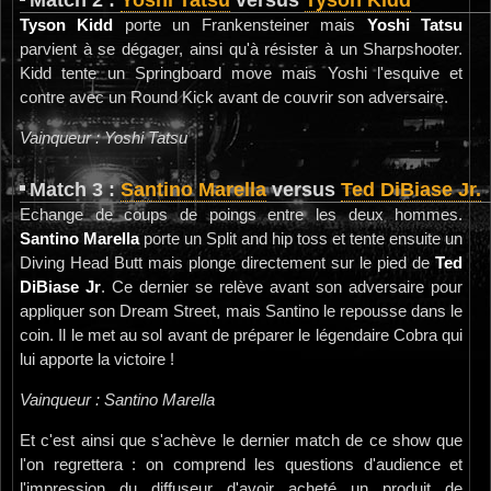
Match 2 :
Yoshi Tatsu
versus
Tyson Kidd
Tyson Kidd
porte un Frankensteiner mais
Yoshi Tatsu
parvient à se dégager, ainsi qu'à résister à un Sharpshooter.
Kidd tente un Springboard move mais Yoshi l'esquive et
contre avec un Round Kick avant de couvrir son adversaire.
Vainqueur : Yoshi Tatsu
Match 3 :
Santino Marella
versus
Ted DiBiase Jr.
Echange de coups de poings entre les deux hommes.
Santino Marella
porte un Split and hip toss et tente ensuite un
Diving Head Butt mais plonge directement sur le pied de
Ted
DiBiase Jr
. Ce dernier se relève avant son adversaire pour
appliquer son Dream Street, mais Santino le repousse dans le
coin. Il le met au sol avant de préparer le légendaire Cobra qui
lui apporte la victoire !
Vainqueur : Santino Marella
Et c'est ainsi que s'achève le dernier match de ce show que
l'on regrettera : on comprend les questions d'audience et
l'impression du diffuseur d'avoir acheté un produit de