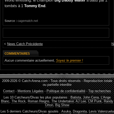
World Wrestling: le champion
Big Daddy Walter
a battu par 2
tombés à 1
Tommy End
.
Source :
cagematch.net
<
News Catch Précédente
N
Aucun commentaire actuellement,
Soyez le premier !
2009-2026 © Catch-Arena.com - Tous droits réservés - Reproduction totale
ou partielle interdite
Contact
-
Mentions Légales
-
Politique de confidentialité
-
Top recherches
Les 10 Catcheurs/Divas les plus populaires :
Batista
,
John Cena
,
L'Ange
Blanc
,
The Rock
,
Roman Reigns
,
The Undertaker
,
AJ Lee
,
CM Punk
,
Randy
Orton
,
Big Show
Les 5 derniers Catcheurs/Divas ajoutés :
Asuka
,
Dragonita
,
Levis Valenzuela