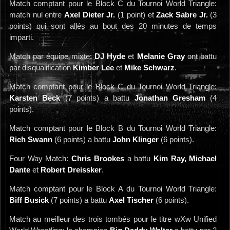
Match comptant pour le Block C du Tournoi World Triangle:
match nul entre
Axel Dieter Jr.
(1 point) et
Zack Sabre Jr.
(3
points) qui sont allés au bout des 20 minutes de temps
imparti.
Match par équipe mixte:
DJ Hyde
et
Melanie Gray
ont battu
par disqualification
Kimber Lee
et
Mike Schwarz
.
Match comptant pour le Block C du Tournoi World Triangle:
Karsten Beck
(7 points) a battu
Jonathan Gresham
(4
points).
Match comptant pour le Block B du Tournoi World Triangle:
Rich Swann
(6 points) a battu
John Klinger
(6 points).
Four Way Match:
Chris Brookes
a battu
Kim Ray, Michael
Dante
et
Robert Dreissker
.
Match comptant pour le Block A du Tournoi World Triangle:
Biff Busick
(7 points) a battu
Axel Tischer
(6 points).
Match au meilleur des trois tombés pour le titre wXw Unified