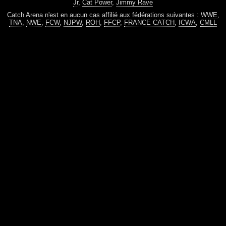
Jr
,
Cat Power
,
Jimmy Rave
Catch Arena n'est en aucun cas affilié aux fédérations suivantes :
WWE
,
TNA
,
NWE
,
FCW
,
NJPW
,
ROH
,
FFCP
,
FRANCE CATCH
,
ICWA
,
CMLL