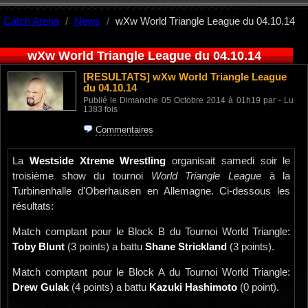
Catch Arena
News
wXw World Triangle League du 04.10.14
wXw World Triangle League du 04.10.14
[RESULTATS]
wXw World Triangle League
du 04.10.14
Publié le Dimanche 05 Octobre 2014 à 01h19 par - Lu
1383 fois
Commentaires
La
Westside Xtreme Wrestling
organisait samedi soir le
troisième show du tournoi
World Triangle League
à la
Turbinenhalle d'Oberhausen en Allemagne. Ci-dessous les
résultats:
Match comptant pour le Block B du Tournoi World Triangle:
Toby Blunt
(3 points) a battu
Shane Strickland
(3 points).
Match comptant pour le Block A du Tournoi World Triangle:
Drew Gulak
(4 points) a battu
Kazuki Hashimoto
(0 point).