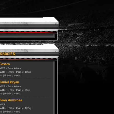
Cesaro
WWE
>
Smackdown
aille :
1.95m |
Poids :
105kg
Bio
|
Photos
|
News
|
Daniel Bryan
WWE
>
Smackdown
aille :
1.78m |
Poids :
95kg
Bio
|
Photos
|
News
|
Dean Ambrose
WWE
aille :
1.90m |
Poids :
102kg
Bio
|
Photos
|
News
|