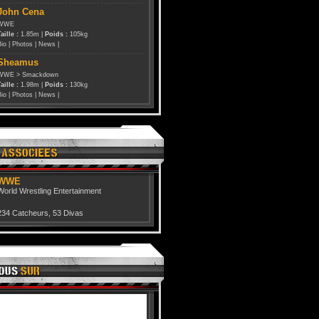
John Cena
WWE
aille :
1.85m |
Poids :
105kg
Bio
|
Photos
|
News
|
Sheamus
WWE
>
Smackdown
aille :
1.98m |
Poids :
130kg
Bio
|
Photos
|
News
|
WWE
World Wrestling Entertainment
234 Catcheurs
,
53 Divas