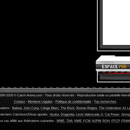
009-2026 © Catch-Arena.com - Tous droits réservés - Reproduction totale ou partielle interdi
Contact
-
Mentions Légales
-
Politique de confidentialité
-
Top recherches
ulaires :
Batista
,
John Cena
,
L'Ange Blanc
,
The Rock
,
Roman Reigns
,
The Undertaker
,
AJ L
 derniers Catcheurs/Divas ajoutés :
Asuka
,
Dragonita
,
Levis Valenzuela Jr
,
Cat Power
,
Jimmy
n cas affilié aux fédérations suivantes :
WWE
,
TNA
,
NWE
,
FCW
,
NJPW
,
ROH
,
FFCP
,
FRAN