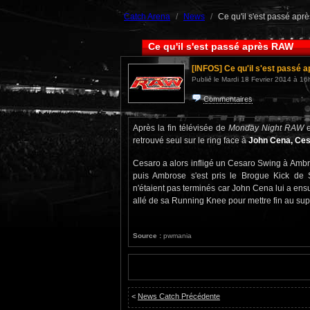
Catch Arena
News
Ce qu'il s'est passé ap
Ce qu'il s'est passé après RAW
[INFOS]
Ce qu'il s'est passé
Publié le Mardi 18 Fevrier 2014 à 16
Commentaires
Après la fin télévisée de
Monday Night RAW
e
retrouvé seul sur le ring face à
John Cena, Ces
Cesaro a alors infligé un Cesaro Swing à Ambro
puis Ambrose s'est pris le Brogue Kick de
n'étaient pas terminés car John Cena lui a ensu
allé de sa Running Knee pour mettre fin au s
Source :
pwmania
<
News Catch Précédente