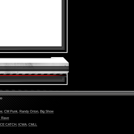
te
ee
,
CM Punk
,
Randy Orton
,
Big Show
 Rave
CE CATCH
,
ICWA
,
CMLL