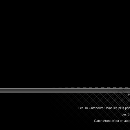
2
Les 10 Catcheurs/Divas les plus pop
Les 5
Catch Arena n'est en aucu