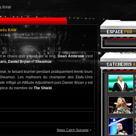
rès RAW
 après RAW
h11 par - Lu 2035 fois
t le chaos qu'il y avait sur le ring,
Dean Ambrose
s'est
aro, Daniel Bryan
et
Sheamus
.
se, le faisant tourner pendant pratiquement trente tours
 Sheamus. Les malheurs du champion des Etats-Unis
ite infligé un Attitude Adjustment puis Daniel Bryan y est
T
upplice du membre de
The Shield
.
T
T
News Catch Suivante
>