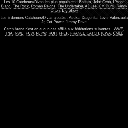
Les 10 Catcheurs/Divas les plus populaires :
Batista
,
John Cena
,
L'Ange
Blanc
,
The Rock
,
Roman Reigns
,
The Undertaker
,
AJ Lee
,
CM Punk
,
Randy
Orton
,
Big Show
Les 5 derniers Catcheurs/Divas ajoutés :
Asuka
,
Dragonita
,
Levis Valenzuela
Jr
,
Cat Power
,
Jimmy Rave
Catch Arena n'est en aucun cas affilié aux fédérations suivantes :
WWE
,
TNA
,
NWE
,
FCW
,
NJPW
,
ROH
,
FFCP
,
FRANCE CATCH
,
ICWA
,
CMLL