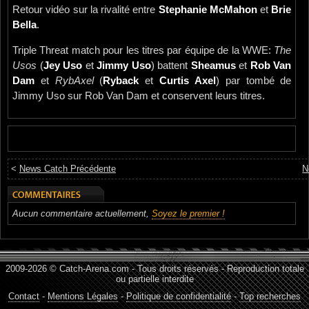
Retour vidéo sur la rivalité entre
Stephanie McMahon
et
Brie
Bella
.
Triple Threat match pour les titres par équipe de la WWE:
The
Usos
(
Jey Uso
et
Jimmy Uso
) battent
Sheamus
et
Rob Van
Dam
et
RybAxel
(
Ryback
et
Curtis Axel
) par tombé de
Jimmy Uso sur Rob Van Dam et conservent leurs titres.
<
News Catch Précédente
N
Aucun commentaire actuellement,
Soyez le premier !
2009-2026 © Catch-Arena.com - Tous droits réservés - Reproduction totale
ou partielle interdite
Contact
-
Mentions Légales
-
Politique de confidentialité
-
Top recherches