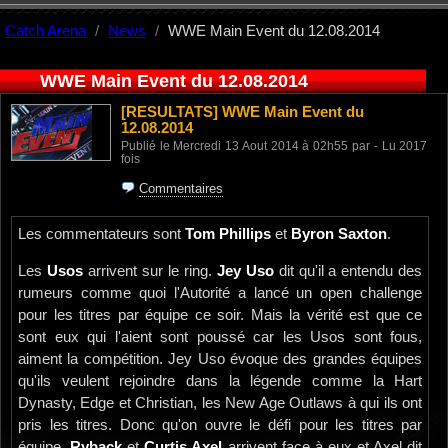
Catch Arena
News
WWE Main Event du 12.08.2014
WWE Main Event du 12.08.2014
[RESULTATS]
WWE Main Event du
12.08.2014
Publié le Mercredi 13 Aout 2014 à 02h55 par - Lu 2017
fois
Commentaires
Les commentateurs sont
Tom Phillips
et
Byron Saxton
.
Les
Usos
arrivent sur le ring.
Jey Uso
dit qu'il a entendu des
rumeurs comme quoi l'Autorité a lancé un open challenge
pour les titres par équipe ce soir. Mais la vérité est que ce
sont eux qui l'aient sont poussé car les Usos sont fous,
aiment la compétition. Jey Uso évoque des grandes équipes
qu'ils veulent rejoindre dans la légende comme la Hart
Dynasty, Edge et Christian, les New Age Outlaws à qui ils ont
pris les titres. Donc qu'on ouvre le défi pour les titres par
équipe.
Ryback
et
Curtis Axel
arrivent face à eux et Axel dit