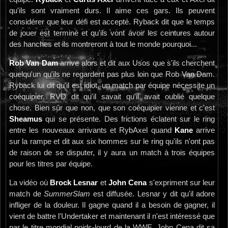
qu'ils sont vraiment durs. Il aime ces gars. Ils peuvent
considérer que leur défi est accepté. Ryback dit que le temps
de jouer est terminé et qu'ils vont avoir les ceintures autour
des hanches et ils montreront à tout le monde pourquoi...
Rob Van Dam
arrive alors et dit aux Usos que s'ils cherchent
quelqu'un qu'ils ne regardent pas plus loin que Rob Van Dam.
Ryback lui dit qu'il est idiot, un match par équipe nécessite un
coéquipier. RVD dit qu'il savait qu'il avait oublié quelque
chose. Bien sûr que non, que son coéquipier vienne et c'est
Sheamus
qui se présente. Des frictions éclatent sur le ring
entre les nouveaux arrivants et RybAxel quand
Kane
arrive
sur la rampe et dit aux six hommes sur le ring qu'ils n'ont pas
de raison de se disputer, il y aura un match à trois équipes
pour les titres par équipe.
La vidéo où
Brock Lesnar
et
John Cena
s'expriment sur leur
match de
SummerSlam
est diffusée. Lesnar y dit qu'il adore
infliger de la douleur. Il gagne quand il a besoin de gagner, il
vient de battre l'Undertaker et maintenant il n'est intéressé que
par le titre mondial poids-lourd de la WWE. John Cena dit sa