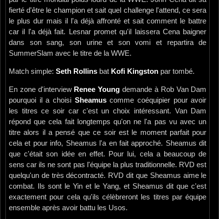
fierté d'être le champion et sait quel challenge l'attend, ce sera
le plus dur mais il l'a déjà affronté et sait comment le battre
car il l'a déjà fait. Lesnar promet qu'il laissera Cena baigner
dans son sang, son urine et son vomi et repartira de
SummerSlam avec le titre de la WWE.
Match simple:
Seth Rollins
bat
Kofi Kingston
par tombé.
En zone d'interview
Renee Young
demande à Rob Van Dam
pourquoi il a choisi
Sheamus
comme coéquipier pour avoir
les titres ce soir car c'est un choix intéressant. Van Dam
répond que cela fait longtemps qu'on ne l'a pas vu avec un
titre alors il a pensé que ce soir est le moment parfait pour
cela et pour info, Sheamus l'a en fait approché. Sheamus dit
que c'était son idée en effet. Pour lui, cela a beaucoup de
sens car ils ne sont pas l'équipe la plus traditionnelle. RVD est
quelqu'un de très décontracté. RVD dit que Sheamus aime le
combat. Ils sont le Yin et le Yang, et Sheamus dit que c'est
exactement pour cela qu'ils célèbreront les titres par équipe
ensemble après avoir battu les Usos.