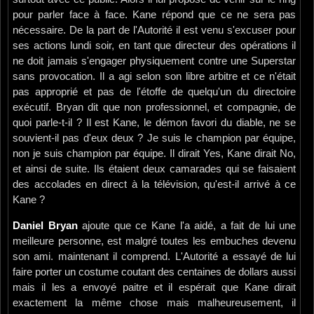
pour parler face à face. Kane répond que ce ne sera pas
nécessaire. De la part de l'Autorité il est venu s'excuser pour
ses actions lundi soir, en tant que directeur des opérations il
ne doit jamais s'engager physiquement contre une Superstar
sans provocation. Il a agi selon son libre arbitre et ce n'était
pas approprié et pas de l'étoffe de quelqu'un du directoire
exécutif. Bryan dit que non professionnel, et compagnie, de
quoi parle-t-il ? Il est Kane, le démon favori du diable, ne se
souvient-il pas d'eux deux ? Je suis le champion par équipe,
non je suis champion par équipe. Il dirait Yes, Kane dirait No,
et ainsi de suite. Ils étaient deux camarades qui se faisaient
des accolades en direct à la télévision, qu'est-il arrivé à ce
Kane ?
Daniel Bryan
ajoute que ce Kane l'a aidé, a fait de lui une
meilleure personne, est malgré toutes les embuches devenu
son ami. maintenant il comprend. L'Autorité a essayé de lui
faire porter un costume coutant des centaines de dollars aussi
mais il les a envoyé paitre et il espérait que Kane dirait
exactement la même chose mais malheureusement, il