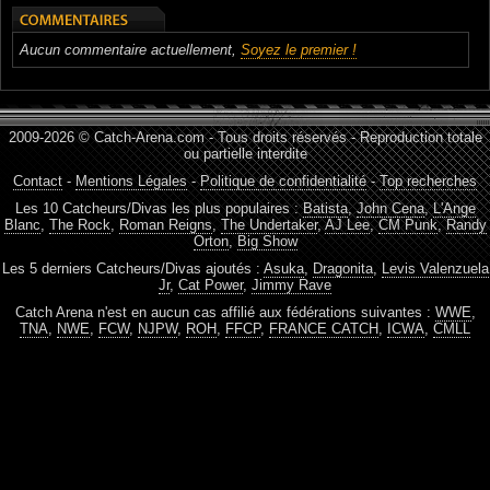
Aucun commentaire actuellement,
Soyez le premier !
2009-2026 © Catch-Arena.com - Tous droits réservés - Reproduction totale
ou partielle interdite
Contact
-
Mentions Légales
-
Politique de confidentialité
-
Top recherches
Les 10 Catcheurs/Divas les plus populaires :
Batista
,
John Cena
,
L'Ange
Blanc
,
The Rock
,
Roman Reigns
,
The Undertaker
,
AJ Lee
,
CM Punk
,
Randy
Orton
,
Big Show
Les 5 derniers Catcheurs/Divas ajoutés :
Asuka
,
Dragonita
,
Levis Valenzuela
Jr
,
Cat Power
,
Jimmy Rave
Catch Arena n'est en aucun cas affilié aux fédérations suivantes :
WWE
,
TNA
,
NWE
,
FCW
,
NJPW
,
ROH
,
FFCP
,
FRANCE CATCH
,
ICWA
,
CMLL