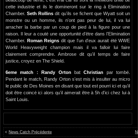
beaucoup de fierté, c'est vrai car ils sont la meilleure unité de
cette industrie et ils le domineront sur le ring à Elimination
Chamber.
Seth Rollins
dit qu'ils se fichent que Wyatt soit un
monstre ou un homme, ils n'ont pas peur de lui, il va lui
arracher la barbe par un coup de pied à la figure pour une
raison. Il leur a couté une opportunité d'être dans l'Elimination
Chamber.
Roman Reigns
dit que l'un d'eux aurait été WWE
World Heavyweight champion mais il va falloir lui faire
clairement comprendre. Ambrose dit qu'il temps de faire
justice, croyez en The Shield.
6eme match : Randy Orton
bat
Christian
par tombé.
Pendant le match, Randy Orton s'est mis à insulter au micro
le public de Des Moines en disant que tout est pourri ici et qu'il
doit être coincé ici alors qu'il aimerait être à 5h d'ici chez lui à
Saint Louis.
<
News Catch Précédente
N