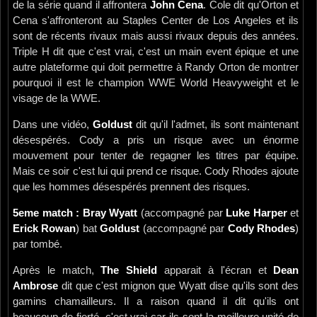
de la série quand il affrontera
John Cena
. Cole dit qu'Orton et
Cena s'affronteront au Staples Center de Los Angeles et ils
sont de récents rivaux mais aussi rivaux depuis des années.
Triple H dit que c'est vrai, c'est un main event épique et une
autre plateforme qui doit permettre à Randy Orton de montrer
pourquoi il est le champion WWE World Heavyweight et le
visage de la WWE.
Dans une vidéo,
Goldust
dit qu'il l'admet, ils sont maintenant
désespérés. Cody a pris un risque avec un énorme
mouvement pour tenter de regagner les titres par équipe.
Mais ce soir c'est lui qui prend ce risque. Cody Rhodes ajoute
que les hommes désespérés prennent des risques.
5eme match : Bray Wyatt
(accompagné par
Luke Harper
et
Erick Rowan
) bat
Goldust
(accompagné par
Cody Rhodes
)
par tombé.
Après le match,
The Shield
apparait à l'écran et
Dean
Ambrose
dit que c'est mignon que Wyatt dise qu'ils sont des
gamins chamailleurs. Il a raison quand il dit qu'ils ont