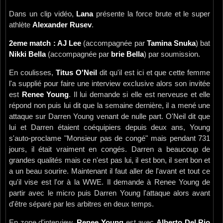
Dans un clip vidéo,
Lana
présente la force brute et le super
athlète
Alexander Rusev
.
2eme match : AJ Lee
(accompagnée par
Tamina Snuka
) bat
Nikki Bella
(accompagnée par
brie Bella
) par soumission.
En coulisses,
Titus O'Neil
dit qu'il est ici et que cette femme
l'a supplié pour faire une interview exclusive alors son invitée
est
Renee Young
. Il lui demande si elle est nerveuse et elle
répond non puis lui dit que la semaine dernière, il a mené une
attaque sur Darren Young venant de nulle part. O'Neil dit que
lui et Darren étaient coéquipiers depuis deux ans, Young
s'auto-proclame "Monsieur pas de congé" mais pendant 731
jours, il était vraiment en congés. Darren a beaucoup de
grandes qualités mais ce n'est pas lui, il est bon, il sent bon et
a un beau sourire. Maintenant il faut aller de l'avant et tout ce
qu'il vise est l'or à la WWE. Il demande à Renee Young de
partir avec le micro puis Darren Young l'attaque alors avant
d'être séparé par les arbitres en deux temps.
En zone d'interview,
Renee Young
est avec
Alberto Del Rio