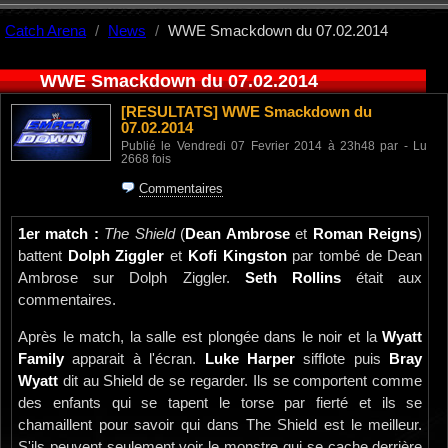
Catch Arena
News
WWE Smackdown du 07.02.2014
WWE Smackdown du 07.02.2014
[RESULTATS]
WWE Smackdown du
07.02.2014
Publié le Vendredi 07 Fevrier 2014 à 23h48 par - Lu
2668 fois
Commentaires
1er match :
The Shield
(
Dean Ambrose
et
Roman Reigns
)
battent
Dolph Ziggler
et
Kofi Kingston
par tombé de Dean
Ambrose sur Dolph Ziggler.
Seth Rollins
était aux
commentaires.
Après le match, la salle est plongée dans le noir et la
Wyatt
Family
apparait à l'écran.
Luke Harper
sifflote puis
Bray
Wyatt
dit au Shield de se regarder. Ils se comportent comme
des enfants qui se tapent le torse par fierté et ils se
chamaillent pour savoir qui dans The Shield est le meilleur.
S'ils peuvent seulement voir le monstre qui se cache derrière