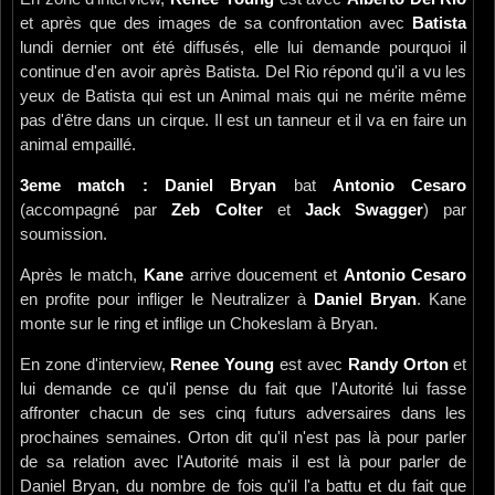
et après que des images de sa confrontation avec
Batista
lundi dernier ont été diffusés, elle lui demande pourquoi il
continue d'en avoir après Batista. Del Rio répond qu'il a vu les
yeux de Batista qui est un Animal mais qui ne mérite même
pas d'être dans un cirque. Il est un tanneur et il va en faire un
animal empaillé.
3eme match : Daniel Bryan
bat
Antonio Cesaro
(accompagné par
Zeb Colter
et
Jack Swagger
) par
soumission.
Après le match,
Kane
arrive doucement et
Antonio Cesaro
en profite pour infliger le Neutralizer à
Daniel Bryan
. Kane
monte sur le ring et inflige un Chokeslam à Bryan.
En zone d'interview,
Renee Young
est avec
Randy Orton
et
lui demande ce qu'il pense du fait que l'Autorité lui fasse
affronter chacun de ses cinq futurs adversaires dans les
prochaines semaines. Orton dit qu'il n'est pas là pour parler
de sa relation avec l'Autorité mais il est là pour parler de
Daniel Bryan, du nombre de fois qu'il l'a battu et du fait que