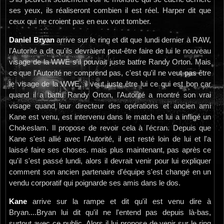
ses yeux, ils réaliseront combien il est réel. Harper dit que
ceux qui ne croient pas en eux vont tomber.
Daniel Bryan
arrive sur le ring et dit que lundi dernier à RAW,
l'Autorité a dit qu'ils devraient peut-être faire de lui le nouveau
visage de la WWE s'il pouvait juste battre Randy Orton. Mais
ce que l'Autorité ne comprend pas, c'est qu'il ne veut pas être
le visage de la WWE, il veut juste être lui ce qui est bon car
quand il a battu Randy Orton, l'Autorité a montré son vrai
visage quand leur directeur des opérations et ancien ami
Kane est venu, est intervenu dans le match et lui a infligé un
Chokeslam. Il propose de revoir cela à l'écran. Depuis que
Kane s'est allié avec l'Autorité, il est resté loin de lui et l'a
laissé faire ses choses. mais plus maintenant, pas après ce
qu'il s'est passé lundi, alors il devrait venir pour lui expliquer
comment son ancien partenaire d'équipe s'est changé en un
vendu corporatif qui poignarde ses amis dans le dos.
Kane
arrive sur la rampe et dit qu'il est venu dire à
Bryan....Bryan lui dit qu'il ne l'entend pas depuis là-bas,
surtout avec ce public. Alors il lui propose de venir sur le ring