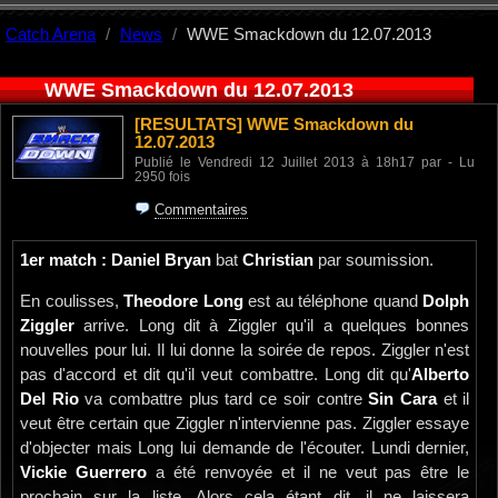
Catch Arena
News
WWE Smackdown du 12.07.2013
WWE Smackdown du 12.07.2013
[RESULTATS]
WWE Smackdown du
12.07.2013
Publié le Vendredi 12 Juillet 2013 à 18h17 par - Lu
2950 fois
Commentaires
1er match : Daniel Bryan
bat
Christian
par soumission.
En coulisses,
Theodore Long
est au téléphone quand
Dolph
Ziggler
arrive. Long dit à Ziggler qu'il a quelques bonnes
nouvelles pour lui. Il lui donne la soirée de repos. Ziggler n'est
pas d'accord et dit qu'il veut combattre. Long dit qu'
Alberto
Del Rio
va combattre plus tard ce soir contre
Sin Cara
et il
veut être certain que Ziggler n'intervienne pas. Ziggler essaye
d'objecter mais Long lui demande de l'écouter. Lundi dernier,
Vickie Guerrero
a été renvoyée et il ne veut pas être le
prochain sur la liste. Alors cela étant dit, il ne laissera