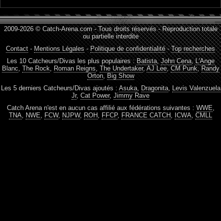
2009-2026 © Catch-Arena.com - Tous droits réservés - Reproduction totale
ou partielle interdite
Contact
-
Mentions Légales
-
Politique de confidentialité
-
Top recherches
Les 10 Catcheurs/Divas les plus populaires :
Batista
,
John Cena
,
L'Ange
Blanc
,
The Rock
,
Roman Reigns
,
The Undertaker
,
AJ Lee
,
CM Punk
,
Randy
Orton
,
Big Show
Les 5 derniers Catcheurs/Divas ajoutés :
Asuka
,
Dragonita
,
Levis Valenzuela
Jr
,
Cat Power
,
Jimmy Rave
Catch Arena n'est en aucun cas affilié aux fédérations suivantes :
WWE
,
TNA
,
NWE
,
FCW
,
NJPW
,
ROH
,
FFCP
,
FRANCE CATCH
,
ICWA
,
CMLL