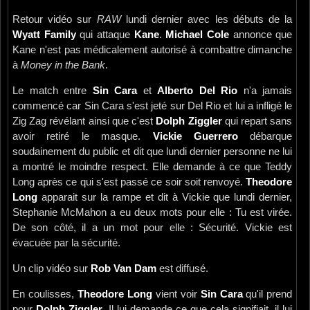
Retour vidéo sur
RAW
lundi dernier avec les débuts de la
Wyatt Family
qui attaque
Kane
.
Michael Cole
annonce que
Kane n'est pas médicalement autorisé à combattre dimanche
à
Money in the Bank
.
Le match entre
Sin Cara
et
Alberto Del Rio
n'a jamais
commencé car Sin Cara s'est jeté sur Del Rio et lui a infligé le
Zig Zag révélant ainsi que c'est
Dolph Ziggler
qui repart sans
avoir retiré le masque.
Vickie Guerrero
débarque
soudainement du public et dit que lundi dernier personne ne lui
a montré le moindre respect. Elle demande à ce que Teddy
Long après ce qui s'est passé ce soir soit renvoyé.
Theodore
Long
apparait sur la rampe et dit à Vickie que lundi dernier,
Stephanie McMahon a eu deux mots pour elle : Tu est virée.
De son côté, il a un mot pour elle : Sécurité. Vickie est
évacuée par la sécurité.
Un clip vidéo sur
Rob Van Dam
est diffusé.
En coulisses,
Theodore Long
vient voir
Sin Cara
qu'il prend
pour
Dolph Ziggler
. Il lui demande ce que cela signifiait, il lui