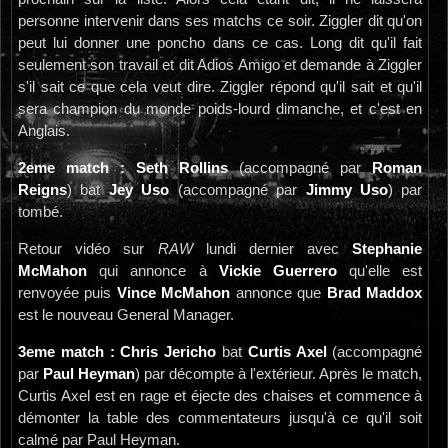
personne intervenir dans ses matchs ce soir. Ziggler dit qu'on
peut lui donner une poncho dans ce cas. Long dit qu'il fait
seulement son travail et dit Adios Amigo et demande à Ziggler
s'il sait ce que cela veut dire. Ziggler répond qu'il sait et qu'il
sera champion du monde poids-lourd dimanche, et c'est en
Anglais.
2eme match : Seth Rollins
(accompagné par
Roman
Reigns
) bat
Jey Uso
(accompagné par
Jimmy Uso
) par
tombé.
Retour vidéo sur
RAW
lundi dernier avec
Stephanie
McMahon
qui annonce à
Vickie Guerrero
qu'elle est
renvoyée puis
Vince McMahon
annonce que
Brad Maddox
est le nouveau General Manager.
3eme match : Chris Jericho
bat
Curtis Axel
(accompagné
par
Paul Heyman
) par décompte à l'extérieur. Après le match,
Curtis Axel est en rage et éjecte des chaises et commence à
démonter la table des commentateurs jusqu'à ce qu'il soit
calmé par Paul Heyman.