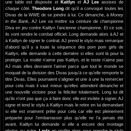
une table est disposée et
Kaitlyn
et
AJ Lee
assises de
chaque côté.
Theodore Long
dit qu'il a convoqué toutes les
Divas de la WWE de se joindre à lui. Ce dimanche, à
Money
in the Bank
, AJ Lee va mettre sa ceinture de championne
Diva en jeu contre Kaitlyn l'ancienne championne. Et ce soir,
ils vont rendre le combat officiel. Long demande alors à AJ et
à Kaitlyn de signer le contrat. AJ prend le stylo mais remarque
d'abord qu'il y a toute la séquence des pom pom girls de
Kaitlyn, elle demande à cette dernière si elles sont là pour la
protéger. La moitié n'aime pas Kaitlyn, et le reste n'aime pas
AJ mais elles devraient l'aimer parce que tout le monde se
moquait de la division des Divas jusqu'à ce qu'elle remporte le
titre Divas. Elles pourraient s'aligner et une à une la remercier
pour cela mais il vaut mieux qu'elles attendent dimanche et
une nouvelle victoire pour la féliciter totalement. Long lui dit
qu'ils n'ont pas que ça à faire donc elle est invitée à signer. AJ
signe et tend le stylo à Kaitlyn mais le retire en lui demandant
si elle est vraiment prête pour cela car elle est pleinement
préparée pour l'embarrasser plus qu'elle ne l'a jamais été
avant. Kaitlyn lui demande si elle a encore des montage
photos ou autre,
Layla
en profite alors pour prendre le stylo