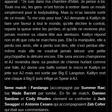
apparait : "Je suis dans ma chambre d'hôtel. Je pense à toi.
Toute ma vie, les gens m'ont forcée à rentrer dans un moule
simplement pour le bodybuilding. Mais tu m'as laissée sortir
de ce moule. Tu me vois pour tout." AJ demande à Kaitlyn de
faire une faveur à tout le monde, qu'elle déchire le contrat,
reparte la queue entre les jambes, et qu'elle ne revienne plus
jamais montrer sa vilaine tête aux alentours. Kaitlyn répond
non et dit que cela ne marchera pas. Elle l'a manipulée, elle a
perdu ses amis, elle a perdu son titre, elle s'est perdue elle-
même mais elle ne voudrait jamais laisser une petite
psychopathe la détruire encore. Elle sera encore championne
et AJ reviendra dans sa position de chienne hurlant comme
une folle. AJ donne une baffe sortant le micro et Kaitlyn se
jette sur AJ mais est sortie par Big E Langston. Kaitlyn met
une claque à Big E puis inflige un Spear à AJ.
5eme match : Fandango
(accompagné par
Summer Rae
)
bat
Wade Barrett
par tombé. En fin de match,
Damien
Sandow
et
Cody Rhodes
viennent se confronter à
Jack
Swagger
et
Antonio Cesaro
qui accompagnaient
Zeb Colter
qui était aux commentaires.