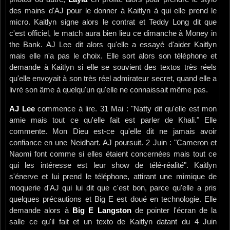
des mains d'AJ pour le donner à Kaitlyn à qui elle prend le
micro. Kaitlyn signe alors le contrat et Teddy Long dit que
c'est officiel, le match aura bien lieu ce dimanche à Money in
the Bank. AJ Lee dit alors qu'elle a essayé d'aider Kaitlyn
mais elle n'a pas le choix. Elle sort alors son téléphone et
demande à Kaitlyn si elle se souvient des textos très réels
qu'elle envoyait à son très réel admirateur secret, quand elle a
livré son âme à quelqu'un qu'elle ne connaissait même pas.
AJ Lee
commence à lire. 31 Mai : "Natty dit qu'elle est mon
amie mais tout ce qu'elle fait est parler de Khali." Elle
commente. Mon Dieu est-ce qu'elle dit ne jamais avoir
confiance en une Neidhart. AJ poursuit. 2 Juin : "Cameron et
Naomi font comme si elles étaient concernées mais tout ce
qui les intéresse est leur show de télé-réalité". Kaitlyn
s'énerve et lui prend le téléphone, attirant une mimique de
moquerie d'AJ qui lui dit que c'est bon, parce qu'elle a pris
quelques précautions et Big E est doué en technologie. Elle
demande alors à
Big E Langston
de pointer l'écran de la
salle ce qu'il fait et un texto de Kaitlyn datant du 4 Juin